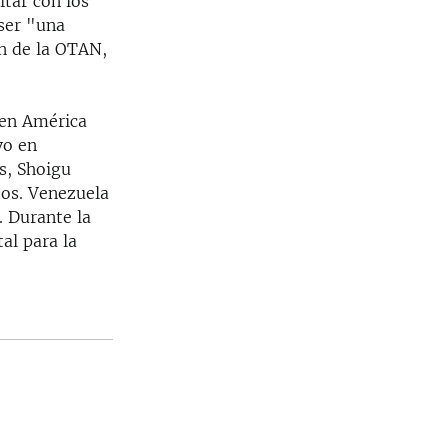
itar con los
ser "una
n de la OTAN,
 en América
vo en
s, Shoigu
tos. Venezuela
. Durante la
al para la