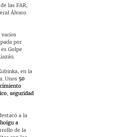
de las FAR,
eral Álvaro
 varios
upada por
s es Golpe
Riazán.
Kubinka, en la
ia. Unos
50
cimiento
ico
,
seguridad
destacó a la
Shoigu a
rollo de la