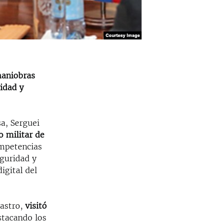
maniobras
idad y
a, Serguei
o militar de
ompetencias
eguridad y
igital del
Castro,
visitó
stacando los