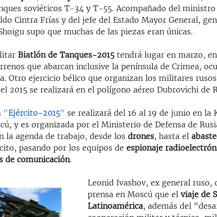
anques soviéticos T-34 y T-55. Acompañado del ministro 
do Cintra Frías y del jefe del Estado Mayor General, gen
Shoigu supo que muchas de las piezas eran únicas.
litar
Biatlón de Tanques-2015
tendrá lugar en marzo, en
errenos que abarcan inclusive la península de Crimea, oc
a. Otro ejercicio bélico que organizan los militares ruso
el 2015 se realizará en el polígono aéreo Dubrovichi de 
a
"
Ejército-2015
"
se realizará del 16 al 19 de junio en la 
cú, y es organizada por el Ministerio de Defensa de Rus
n la agenda de trabajo, desde los
drones
, hasta el
abaste
rcito, pasando por los equipos de
espionaje radioelectrón
s de comunicación
.
Leonid Ivashov, ex general ruso, 
prensa en Moscú que el
viaje de 
Latinoamérica
, además del "desar