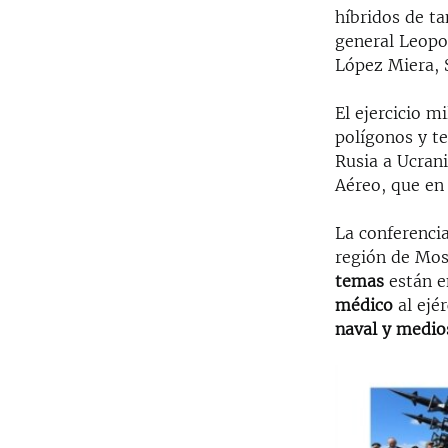
híbridos de t
general Leopol
López Miera, 
El ejercicio mi
polígonos y t
Rusia a Ucrani
Aéreo, que en 
La conferenci
región de Mos
temas
están e
médico
al ejé
naval y medio