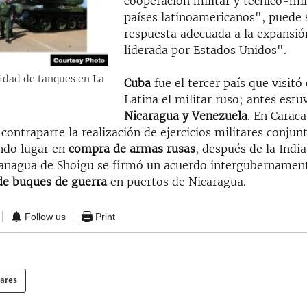
cooperación militar y técnico-mil
países latinoamericanos", puede 
respuesta adecuada a la expansió
liderada por Estados Unidos".
nidad de tanques en La
Cuba
fue el tercer país que visitó
Latina el militar ruso; antes estu
Nicaragua y Venezuela
. En Caraca
contraparte la realización de ejercicios militares conjun
ndo lugar en
compra de armas rusas
, después de la India
anagua de Shoigu se firmó un acuerdo intergubernament
 de buques de guerra
en puertos de Nicaragua.
Follow us
Print
lares