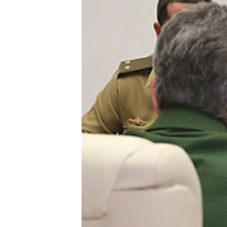
RADIO MARTÍ
ESPECIALES
MULTIMEDIA
ESPECIALES
EDITORIALES
LA REALIDAD DE LA VIVIENDA EN
CUBA
SER VIEJO EN CUBA
KENTU-CUBANO
LOS SANTOS DE HIALEAH
DESINFORMACIÓN RUSA EN
AMÉRICA LATINA
LA INVASIÓN DE RUSIA A UCRANIA