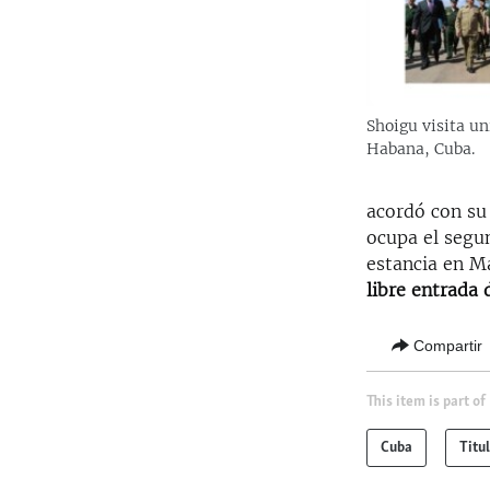
Shoigu visita u
Habana, Cuba.
acordó con su 
ocupa el segu
estancia en M
libre entrada
Compartir
This item is part of
Cuba
Titu