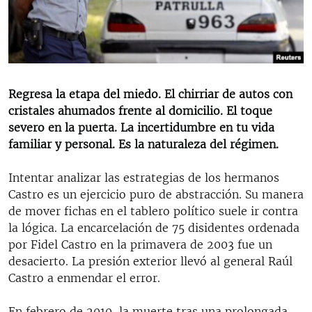
RADIO MARTÍ
ESPECIALES
MULTIMEDIA
ESPECIALES
EDITORIALES
LA REALIDAD DE LA VIVIENDA EN CUBA
Regresa la etapa del miedo. El chirriar de autos con
cristales ahumados frente al domicilio. El toque
SER VIEJO EN CUBA
SÍGUENOS
severo en la puerta. La incertidumbre en tu vida
KENTU-CUBANO
familiar y personal. Es la naturaleza del régimen.
LOS SANTOS DE HIALEAH
Intentar analizar las estrategias de los hermanos
DESINFORMACIÓN RUSA EN AMÉRICA LATINA
Castro es un ejercicio puro de abstracción. Su manera
de mover fichas en el tablero político suele ir contra
LA INVASIÓN DE RUSIA A UCRANIA
la lógica. La encarcelación de 75 disidentes ordenada
por Fidel Castro en la primavera de 2003 fue un
desacierto. La presión exterior llevó al general Raúl
Castro a enmendar el error.
En febrero de 2010, la muerte tras una prolongada