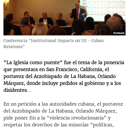
RADIO MARTÍ
ESPECIALES
MULTIMEDIA
ESPECIALES
EDITORIALES
LA REALIDAD DE LA VIVIENDA EN CUBA
Conferencia "Institutional Impacts on US - Cuban
Relations"
SER VIEJO EN CUBA
SÍGUENOS
KENTU-CUBANO
"La Iglesia como puente" fue el tema de la ponencia
LOS SANTOS DE HIALEAH
que presentara en San Francisco, California, el
portavoz del Arzobispado de La Habana, Orlando
DESINFORMACIÓN RUSA EN AMÉRICA LATINA
Márquez, donde incluye pedidos al gobierno y a los
LA INVASIÓN DE RUSIA A UCRANIA
disidentes. .
En un petición a las autoridades cubana, el portavoz
del Arzobispado de La Habana, Orlando Márquez,
pide poner fin a la “violencia revolucionaria” y
respetar los derechos de las minorías “políticas,