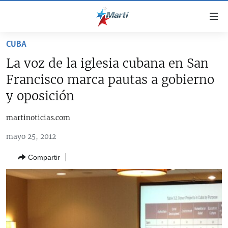
Enlaces
de
accesibilidad
CUBA
TITULARES
Ir
La voz de la iglesia cubana en San
al
CUBA
Francisco marca pautas a gobierno
contenido
ESTADOS UNIDOS
principal
CUBA
y oposición
Ir
AMÉRICA LATINA
DERECHOS HUMANOS
ESTADOS UNIDOS
a
martinoticias.com
INMIGRACIÓN
la
#11JCUBA, 5 AÑOS DESPUÉS
AMÉRICA 250
mayo 25, 2012
navegación
MUNDO
INFORME DEL DEPARTAMENTO DE ESTADO DE EEUU
principal
SOBRE CUBA
Compartir
DEPORTES
Ir
a
ARTE Y ENTRETENIMIENTO
la
OPINIÓN GRÁFICA
búsqueda
AUDIOVISUALES MARTÍ