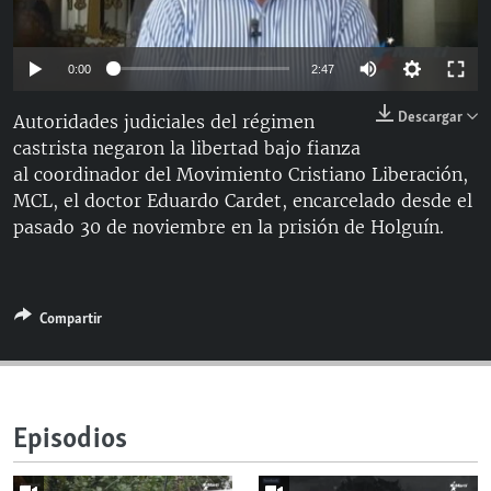
RADIO MARTÍ
ESPECIALES
0:00
2:47
MULTIMEDIA
ESPECIALES
Descargar
Autoridades judiciales del régimen
EDITORIALES
LA REALIDAD DE LA VIVIENDA EN CUBA
castrista negaron la libertad bajo fianza
al coordinador del Movimiento Cristiano Liberación,
SER VIEJO EN CUBA
SÍGUENOS
MCL, el doctor Eduardo Cardet, encarcelado desde el
KENTU-CUBANO
pasado 30 de noviembre en la prisión de Holguín.
LOS SANTOS DE HIALEAH
DESINFORMACIÓN RUSA EN AMÉRICA LATINA
Compartir
LA INVASIÓN DE RUSIA A UCRANIA
Episodios