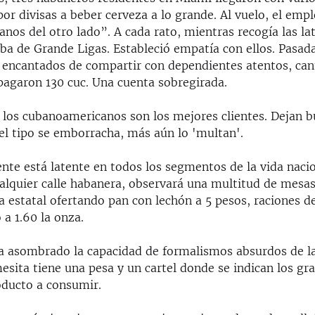
por divisas a beber cerveza a lo grande. Al vuelo, el emp
nos del otro lado”. A cada rato, mientras recogía las la
ba de Grande Ligas. Estableció empatía con ellos. Pasadas
, encantados de compartir con dependientes atentos, can
 pagaron 130 cuc. Una cuenta sobregirada.
los cubanoamericanos son los mejores clientes. Dejan 
 el tipo se emborracha, más aún lo 'multan'.
ente está latente en todos los segmentos de la vida nacio
alquier calle habanera, observará una multitud de mesas
 estatal ofertando pan con lechón a 5 pesos, raciones de
o a 1.60 la onza.
 asombrado la capacidad de formalismos absurdos de la
mesita tiene una pesa y un cartel donde se indican los g
oducto a consumir.