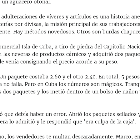
 un aguacero otoñal.
adulteraciones de víveres y artículos es una historia añ
terías por divisas, la misión principal de sus trabajadore
cliente. Hay métodos novedosos. Otros son burdas chapuce
omercial Isla de Cuba, a tiro de piedra del Capitolio Naci
n las neveras de productos cárnicos y adquirió dos paqu
de venía consignando el precio acorde a su peso.
Un paquete costaba 2.60 y el otro 2.40. En total, 5 pesos
 no falla. Pero en Cuba los números son mágicos. Tranq
os dos paquetes y los metió dentro de un bolso de nailon y
có que debía haber un error. Abrió los paquetes sellados y
era lo admitió y le respondió que 'era culpa de la caja'.
ino, los vendedores te multan descaradamente. Marco, 