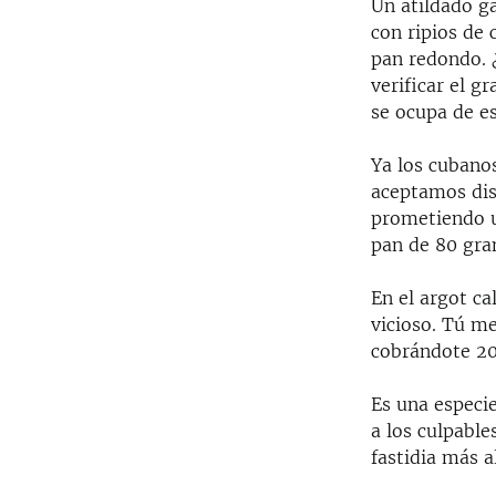
Un atildado g
con ripios de 
pan redondo. 
verificar el g
se ocupa de e
Ya los cubano
aceptamos dis
prometiendo u
pan de 80 gra
En el argot ca
vicioso. Tú me
cobrándote 20
Es una especie
a los culpabl
fastidia más a