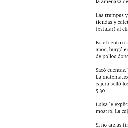
la amenaza de
Las trampas y 
tiendas y cafe
(estafar) al 
En el centro c
años, hurgó e
de pollos don
Sacó cuentas. 
La matemática
cajera selló l
5.30.
Luisa le expli
mostró. La caj
Si no andas f