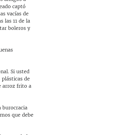
leado captó
tas vacías de
 las 11 de la
tar boleros y
buenas
nal. Si usted
 plásticas de
 arroz frito a
 burocracia
ramos que debe