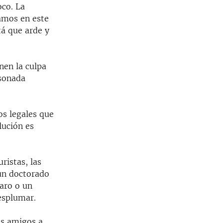
co. La
amos en este
tá que arde y
nen la culpa
 sonada
os legales que
lución es
ristas, las
 un doctorado
caro o un
esplumar.
os amigos a