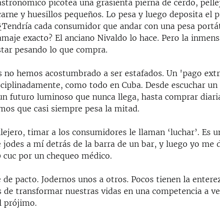
astronómico picotea una grasienta pierna de cerdo, pell
carne y huesillos pequeños. Lo pesa y luego deposita el p
¿Tendría cada consumidor que andar con una pesa portát
ramaje exacto? El anciano Nivaldo lo hace. Pero la inmen
star pesando lo que compra.
s no hemos acostumbrado a ser estafados. Un 'pago extr
ciplinadamente, como todo en Cuba. Desde escuchar un 
n futuro luminoso que nunca llega, hasta comprar diar
mos que casi siempre pesa la mitad.
llejero, timar a los consumidores le llaman ‘luchar’. Es u
 jodes a mí detrás de la barra de un bar, y luego yo me 
 cuc por un chequeo médico.
 de pacto. Jodernos unos a otros. Pocos tienen la entere
es de transformar nuestras vidas en una competencia a ve
l prójimo.