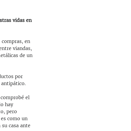
stras vidas en
de compras, en
entre viandas,
metálicas de un
ductos por
 antipático.
o comprobé el
do hay
to, pero
o es como un
a su casa ante