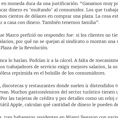
en moneda dura da una justificación. “Ganamos muy po
car dinero es 'multando' al consumidor. Los que trabaj
mos cientos de dólares en comprar una plaza. La cosa es
r a casa con dinero. También tenemos familia”.
e Marco prefirió no responder fue: si los clientes no tie
alarios, por qué no se quejan al sindicato o montan una
 Plaza de la Revolución.
nca lo harían. Podrían ir a la cárcel. A falta de mecanism
los trabajadores de servicio exigir mejores salarios, la so
ólera reprimida en el bolsillo de los consumidores.
, discotecas y restaurantes donde suelen ir distendidos tu
levan. Muchos gastronómicos del sector turístico tienen
 Por las tarjetas de crédito y por detalles como un reloj 
tátil Apple, calculan qué cantidad de dinero le pueden d
s, tres habaneros residentes en Miami llegaron con vari