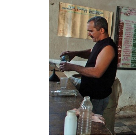
RADIO MARTÍ
ESPECIALES
MULTIMEDIA
ESPECIALES
EDITORIALES
LA REALIDAD DE LA VIVIENDA EN
CUBA
SER VIEJO EN CUBA
KENTU-CUBANO
LOS SANTOS DE HIALEAH
DESINFORMACIÓN RUSA EN
AMÉRICA LATINA
LA INVASIÓN DE RUSIA A UCRANIA