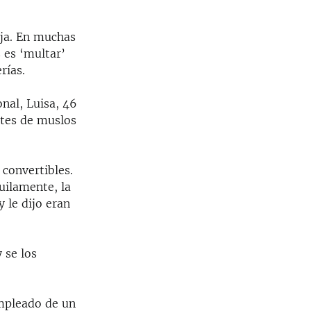
eja. En muchas
s es ‘multar’
rías.
onal, Luisa, 46
etes de muslos
 convertibles.
uilamente, la
 le dijo eran
 se los
empleado de un