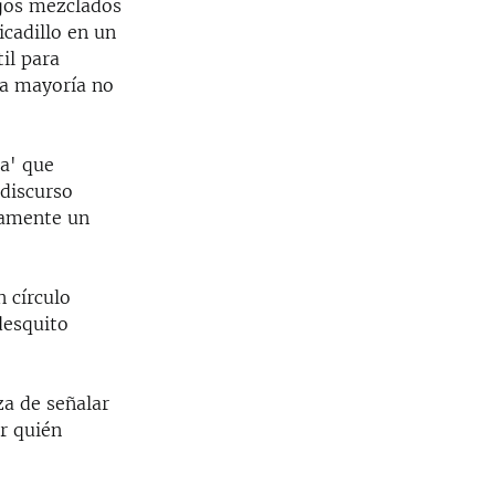
ejos mezclados
icadillo en un
il para
sa mayoría no
a' que
discurso
iamente un
n círculo
desquito
za de señalar
r quién