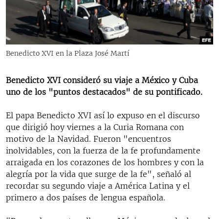
RADIO MARTÍ
ESPECIALES
MULTIMEDIA
ESPECIALES
Benedicto XVI en la Plaza José Martí
EDITORIALES
LA REALIDAD DE LA VIVIENDA EN CUBA
SER VIEJO EN CUBA
Benedicto XVI consideró su viaje a México y Cuba
SÍGUENOS
uno de los "puntos destacados" de su pontificado.
KENTU-CUBANO
LOS SANTOS DE HIALEAH
El papa Benedicto XVI así lo expuso en el discurso
que dirigió hoy viernes a la Curia Romana con
DESINFORMACIÓN RUSA EN AMÉRICA LATINA
motivo de la Navidad. Fueron "encuentros
LA INVASIÓN DE RUSIA A UCRANIA
inolvidables, con la fuerza de la fe profundamente
arraigada en los corazones de los hombres y con la
alegría por la vida que surge de la fe", señaló al
recordar su segundo viaje a América Latina y el
primero a dos países de lengua española.