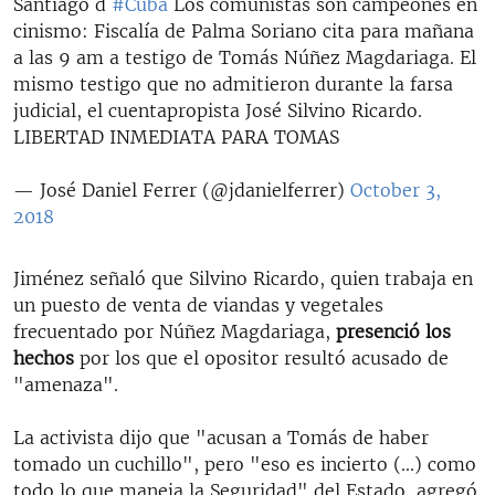
Santiago d
#Cuba
Los comunistas son campeones en
cinismo: Fiscalía de Palma Soriano cita para mañana
a las 9 am a testigo de Tomás Núñez Magdariaga. El
mismo testigo que no admitieron durante la farsa
judicial, el cuentapropista José Silvino Ricardo.
LIBERTAD INMEDIATA PARA TOMAS
— José Daniel Ferrer (@jdanielferrer)
October 3,
2018
Jiménez señaló que Silvino Ricardo, quien trabaja en
un puesto de venta de viandas y vegetales
frecuentado por Núñez Magdariaga,
presenció los
hechos
por los que el opositor resultó acusado de
"amenaza".
La activista dijo que "acusan a Tomás de haber
tomado un cuchillo", pero "eso es incierto (...) como
todo lo que maneja la Seguridad" del Estado, agregó.