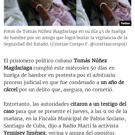
RADIO MARTÍ
ESPECIALES
MULTIMEDIA
ESPECIALES
Fotos de Tomás Núñez Magdariaga en su día 45 de huelga
EDITORIALES
de hambre por un amigo que logró burlar la vigilancia de la
LA REALIDAD DE LA VIVIENDA EN CUBA
Seguridad del Estado. (Cristian Crespo F. ‏@cristiancrespoj)
SER VIEJO EN CUBA
SÍGUENOS
KENTU-CUBANO
El prisionero político cubano
Tomás Núñez
Magdariaga
cumplió este miércoles 50 días en
LOS SANTOS DE HIALEAH
huelga de hambre en protesta por el arbitrario
DESINFORMACIÓN RUSA EN AMÉRICA LATINA
proceso judicial en que fue condenado a
un año de
cárcel
por un delito que, asegura, no cometió.
LA INVASIÓN DE RUSIA A UCRANIA
Entretanto, las autoridades
citaron a un testigo del
caso
para que se presente el jueves, a las 9:00 de la
mañana, en la Fiscalía Municipal de Palma Soriano,
Santiago de Cuba, dijo a Radio Martí la activista
Yennisey Jiménez
, vecina y amiga del opositor.