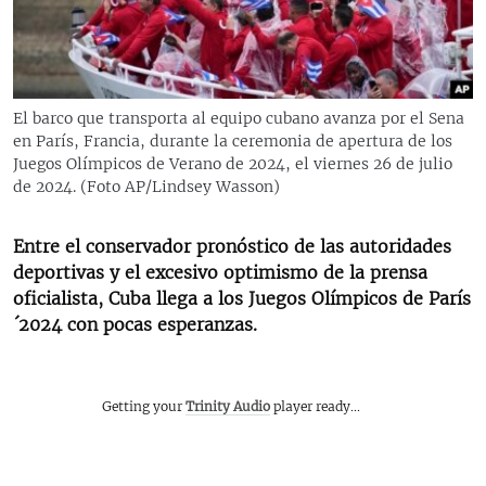
RADIO MARTÍ
ESPECIALES
MULTIMEDIA
ESPECIALES
El barco que transporta al equipo cubano avanza por el Sena
EDITORIALES
LA REALIDAD DE LA VIVIENDA EN CUBA
en París, Francia, durante la ceremonia de apertura de los
Juegos Olímpicos de Verano de 2024, el viernes 26 de julio
SER VIEJO EN CUBA
de 2024. (Foto AP/Lindsey Wasson)
SÍGUENOS
KENTU-CUBANO
Entre el conservador pronóstico de las autoridades
LOS SANTOS DE HIALEAH
deportivas y el excesivo optimismo de la prensa
DESINFORMACIÓN RUSA EN AMÉRICA LATINA
oficialista, Cuba llega a los Juegos Olímpicos de París
´2024 con pocas esperanzas.
LA INVASIÓN DE RUSIA A UCRANIA
Getting your
Trinity Audio
player ready...