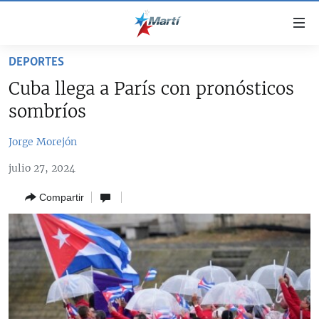
Enlaces
de
accesibilidad
DEPORTES
TITULARES
Ir
Cuba llega a París con pronósticos
al
CUBA
sombríos
contenido
ESTADOS UNIDOS
principal
CUBA
Jorge Morejón
Ir
AMÉRICA LATINA
DERECHOS HUMANOS
ESTADOS UNIDOS
a
julio 27, 2024
INMIGRACIÓN
la
#11JCUBA, 5 AÑOS DESPUÉS
AMÉRICA 250
navegación
Compartir
MUNDO
INFORME DEL DEPARTAMENTO DE ESTADO DE EEUU
principal
SOBRE CUBA
DEPORTES
Ir
a
ARTE Y ENTRETENIMIENTO
la
OPINIÓN GRÁFICA
búsqueda
AUDIOVISUALES MARTÍ