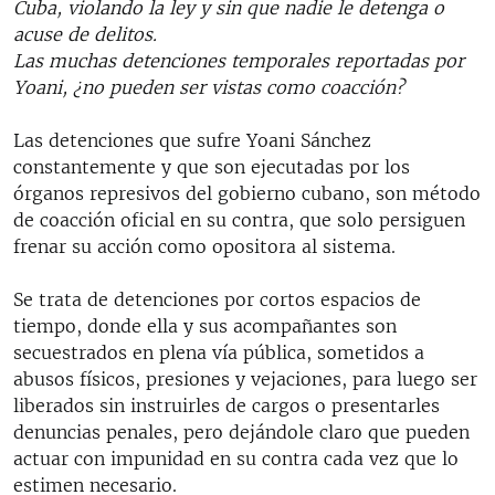
Cuba, violando la ley y sin que nadie le detenga o
RADIO MARTÍ
acuse de delitos.
ESPECIALES
Las muchas detenciones temporales reportadas por
Yoani, ¿no pueden ser vistas como coacción?
MULTIMEDIA
ESPECIALES
EDITORIALES
Las detenciones que sufre Yoani Sánchez
LA REALIDAD DE LA VIVIENDA EN CUBA
constantemente y que son ejecutadas por los
SER VIEJO EN CUBA
órganos represivos del gobierno cubano, son método
SÍGUENOS
de coacción oficial en su contra, que solo persiguen
KENTU-CUBANO
frenar su acción como opositora al sistema.
LOS SANTOS DE HIALEAH
Se trata de detenciones por cortos espacios de
DESINFORMACIÓN RUSA EN AMÉRICA LATINA
tiempo, donde ella y sus acompañantes son
LA INVASIÓN DE RUSIA A UCRANIA
secuestrados en plena vía pública, sometidos a
abusos físicos, presiones y vejaciones, para luego ser
liberados sin instruirles de cargos o presentarles
denuncias penales, pero dejándole claro que pueden
actuar con impunidad en su contra cada vez que lo
estimen necesario.