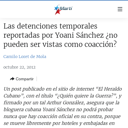
Enlaces
de
accesibilidad
Las detenciones temporales
TITULARES
Ir
reportadas por Yoani Sánchez ¿no
al
CUBA
pueden ser vistas como coacción?
contenido
ESTADOS UNIDOS
principal
CUBA
Camilo Loret de Mola
Ir
AMÉRICA LATINA
DERECHOS HUMANOS
ESTADOS UNIDOS
a
octubre 22, 2012
INMIGRACIÓN
la
#11JCUBA, 5 AÑOS DESPUÉS
AMÉRICA 250
navegación
Compartir
MUNDO
INFORME DEL DEPARTAMENTO DE ESTADO DE EEUU
principal
SOBRE CUBA
Un post publicado en el sitio de internet “El Heraldo
DEPORTES
Ir
Cubano”, con el título “¿Quién quiere la Guerra?”, y
a
ARTE Y ENTRETENIMIENTO
firmado por un tal Arthur González, asegura que la
la
bloguera cubana Yoani Sánchez no podrá probar
OPINIÓN GRÁFICA
búsqueda
nunca que hay coacción oficial en su contra, porque
AUDIOVISUALES MARTÍ
se mueve libremente por hoteles y embajadas en