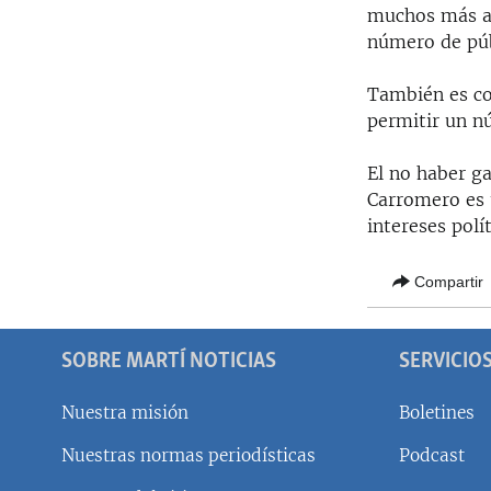
muchos más am
número de públ
También es co
permitir un n
El no haber g
Carromero es u
intereses polí
Compartir
SOBRE MARTÍ NOTICIAS
SERVICIO
Nuestra misión
Boletines
Nuestras normas periodísticas
Podcast
SÍGUENOS