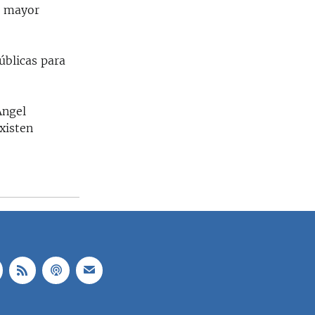
n mayor
úblicas para
Ángel
existen