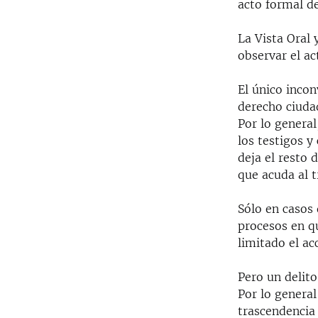
RADIO MARTÍ
acto formal de
ESPECIALES
La Vista Oral 
MULTIMEDIA
ESPECIALES
observar el act
EDITORIALES
LA REALIDAD DE LA VIVIENDA EN
El único incon
CUBA
derecho ciudad
SER VIEJO EN CUBA
Por lo general
los testigos y
KENTU-CUBANO
deja el resto 
LOS SANTOS DE HIALEAH
que acuda al t
DESINFORMACIÓN RUSA EN
Sólo en casos 
AMÉRICA LATINA
procesos en qu
LA INVASIÓN DE RUSIA A UCRANIA
limitado el ac
Pero un delito
Por lo general
trascendencia 