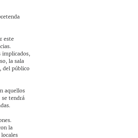
 pretenda
r este
cias.
s implicados,
so, la sala
, del público
en aquellos
 se tendrá
adas.
ones.
con la
 locales