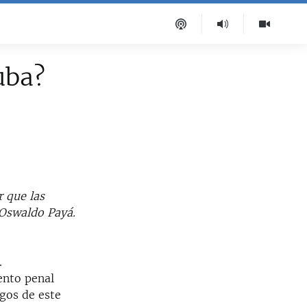
uba?
r que las
 Oswaldo Payá.
.
ento penal
igos de este