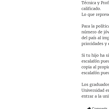
Técnica y Prof
calificado.
Lo que represe
Para la políti
número de jóve
del país al i
prioridades y 
Si tu hijo ha 
escalafón pued
copia al propi
escalafón pued
Los graduados
Universidad en
entrar a la un
Compartir