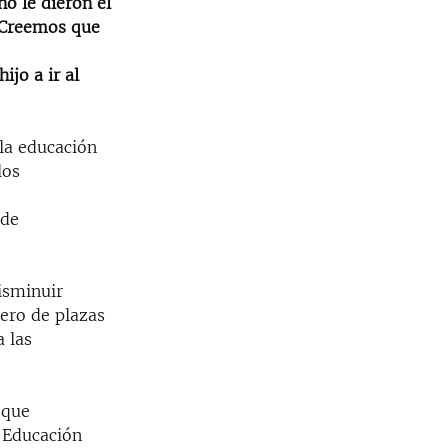
no le dieron el
. Creemos que
jo a ir al
 la educación
los
 de
isminuir
ero de plazas
a las
 que
e Educación