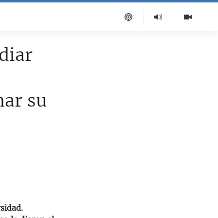
diar
mar su
rsidad.