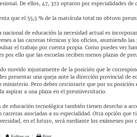
esional. De ellos, 47, 372 optaron por especialidades de 
nta que el 55,5 % de la matrícula total no obtuvo preuni
ca nacional de educación la necesidad actual es incorpora
nes a las carreras técnicas y los oficios, asumiendo las
mpulsar el trabajo por cuenta propia. Como puedes ver ha
es por ello que las escuelas reciben menos plazas de preu
sido movido injustamente de la posición que le correspon
es presentar una queja ante la dirección provincial de e
o ministerio. Pero debes cerciorarte que por su posición 
a aspirar a una plaza en el preuniversitario.
 de educación tecnológica también tienen derecho a acce
 carreras asociadas a su especialidad. Otra opción que t
iversidad, en el futuro, será mediante los exámenes por 
Follow us
Print