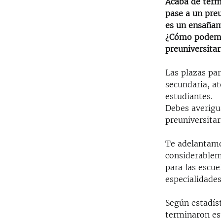
RADIO MARTÍ
Acaba de termi
pase a un pre
ESPECIALES
es un ensañami
MULTIMEDIA
¿Cómo podemos
ESPECIALES
preuniversitar
EDITORIALES
LA REALIDAD DE LA VIVIENDA EN
CUBA
Las plazas par
SER VIEJO EN CUBA
secundaria, a
estudiantes.
KENTU-CUBANO
Debes averigua
LOS SANTOS DE HIALEAH
preuniversitar
DESINFORMACIÓN RUSA EN
Te adelantamos
AMÉRICA LATINA
considerablem
LA INVASIÓN DE RUSIA A UCRANIA
para las escue
especialidades
Según estadís
terminaron es