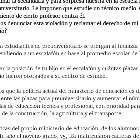
nar la secundaria y para sorpresa nuestra en la escuela 
universitario. Le imponen que estudie un técnico medio
ento de cierto profesor contra él.
 denunciar esta violación y reclamar el derecho de mi hi
io?
a estudiantes de preuniversitario se otorgan al finalizar
tendiendo a un escalafón en base al promedio escolar de 
r la posición de tu hijo en el escalafón y cuántas plazas
io fueron otorgados a su centro de estudio.
 que la política actual del ministerio de educación es d
ente las plazas para preuniversitario y aumentar el núm
las de educación técnica y profesional, con prioridad par
 de la construcción, la agricultura y el transporte.
ticas del propio ministerio de educación, de los alumnos
te año el noveno grado, 75, 181 matricularon carreras d