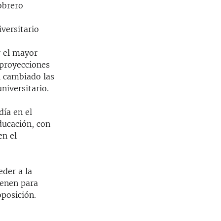
obrero
versitario
r el mayor
 proyecciones
n cambiado las
niversitario.
día en el
ducación, con
en el
der a la
ienen para
oposición.