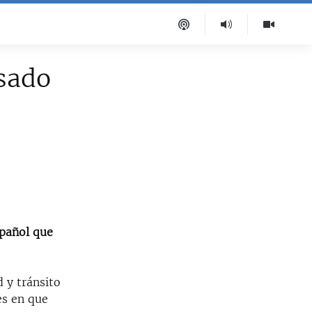
usado
spañol que
 y tránsito
es en que