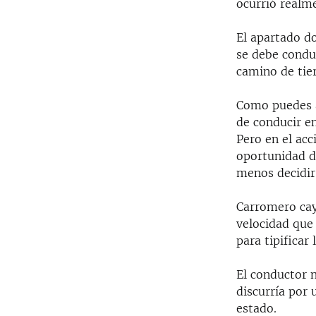
RADIO MARTÍ
ocurrió realme
ESPECIALES
El apartado do
MULTIMEDIA
ESPECIALES
se debe condu
camino de tier
EDITORIALES
LA REALIDAD DE LA VIVIENDA EN
CUBA
Como puedes a
SER VIEJO EN CUBA
de conducir en
Pero en el ac
KENTU-CUBANO
oportunidad d
LOS SANTOS DE HIALEAH
menos decidir
DESINFORMACIÓN RUSA EN
Carromero cayó
AMÉRICA LATINA
velocidad que 
LA INVASIÓN DE RUSIA A UCRANIA
para tipificar 
El conductor n
discurría por 
estado.