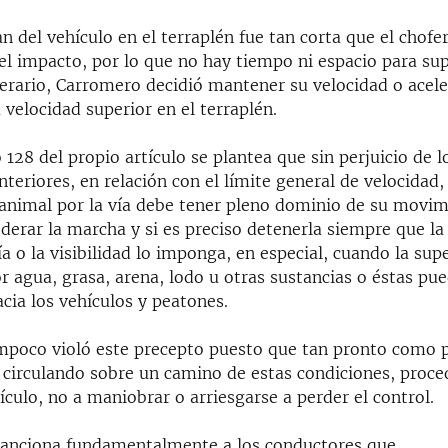
 del vehículo en el terraplén fue tan corta que el chofer
del impacto, por lo que no hay tiempo ni espacio para su
erario, Carromero decidió mantener su velocidad o acele
 velocidad superior en el terraplén.
 128 del propio artículo se plantea que sin perjuicio de 
anteriores, en relación con el límite general de velocidad,
 animal por la vía debe tener pleno dominio de su movim
erar la marcha y si es preciso detenerla siempre que la 
ía o la visibilidad lo imponga, en especial, cuando la supe
r agua, grasa, arena, lodo u otras sustancias o éstas pu
cia los vehículos y peatones.
poco violó este precepto puesto que tan pronto como p
 circulando sobre un camino de estas condiciones, proced
ículo, no a maniobrar o arriesgarse a perder el control.
 sanciona fundamentalmente a los conductores que