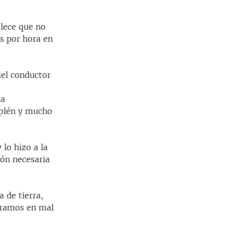
blece que no
s por hora en
del conductor
la
aplén y mucho
lo hizo a la
ión necesaria
 de tierra,
 tramos en mal