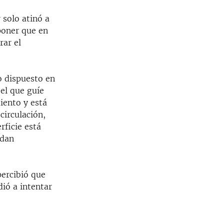
 solo atinó a
poner que en
rar el
lo dispuesto en
 el que guíe
iento y está
circulación,
rficie está
edan
ercibió que
ió a intentar