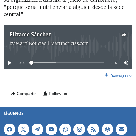
“porque sería inútil enviar a alguien desde la sede
central”.
Elizardo Sánchez
by
Martí Noticias | Martinoticias.com
No media source currently available
0:00
0:15
Descargar
Compartir
Follow us
SÍGUENOS