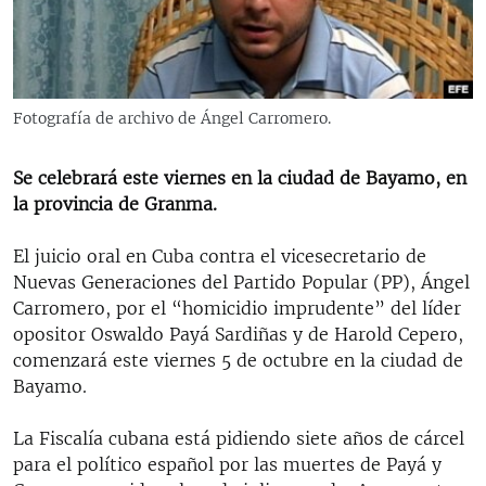
RADIO MARTÍ
ESPECIALES
MULTIMEDIA
ESPECIALES
Fotografía de archivo de Ángel Carromero.
EDITORIALES
LA REALIDAD DE LA VIVIENDA EN CUBA
SER VIEJO EN CUBA
Se celebrará este viernes en la ciudad de Bayamo, en
SÍGUENOS
la provincia de Granma.
KENTU-CUBANO
LOS SANTOS DE HIALEAH
El juicio oral en Cuba contra el vicesecretario de
Nuevas Generaciones del Partido Popular (PP), Ángel
DESINFORMACIÓN RUSA EN AMÉRICA LATINA
Carromero, por el “homicidio imprudente” del líder
LA INVASIÓN DE RUSIA A UCRANIA
opositor Oswaldo Payá Sardiñas y de Harold Cepero,
comenzará este viernes 5 de octubre en la ciudad de
Bayamo.
La Fiscalía cubana está pidiendo siete años de cárcel
para el político español por las muertes de Payá y