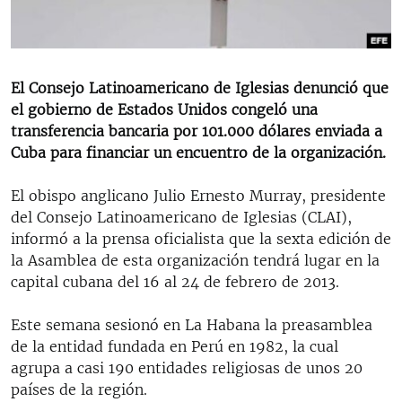
RADIO MARTÍ
ESPECIALES
MULTIMEDIA
ESPECIALES
El Consejo Latinoamericano de Iglesias denunció que
el gobierno de Estados Unidos congeló una
EDITORIALES
LA REALIDAD DE LA VIVIENDA EN CUBA
transferencia bancaria por 101.000 dólares enviada a
SER VIEJO EN CUBA
Cuba para financiar un encuentro de la organización.
SÍGUENOS
KENTU-CUBANO
El obispo anglicano Julio Ernesto Murray, presidente
LOS SANTOS DE HIALEAH
del Consejo Latinoamericano de Iglesias (CLAI),
informó a la prensa oficialista que la sexta edición de
DESINFORMACIÓN RUSA EN AMÉRICA LATINA
la Asamblea de esta organización tendrá lugar en la
LA INVASIÓN DE RUSIA A UCRANIA
capital cubana del 16 al 24 de febrero de 2013.
Este semana sesionó en La Habana la preasamblea
de la entidad fundada en Perú en 1982, la cual
agrupa a casi 190 entidades religiosas de unos 20
países de la región.