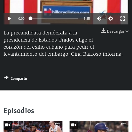
RADIO MARTÍ
ESPECIALES
0:00
3:35
MULTIMEDIA
ESPECIALES
Descargar
La precandidata demócrata a la
EDITORIALES
LA REALIDAD DE LA VIVIENDA EN CUBA
presidencia de Estados Unidos elige el
corazón del exilio cubano para pedir el
SER VIEJO EN CUBA
SÍGUENOS
levantamiento del embargo. Gina Barroso informa.
KENTU-CUBANO
LOS SANTOS DE HIALEAH
Compartir
DESINFORMACIÓN RUSA EN AMÉRICA LATINA
LA INVASIÓN DE RUSIA A UCRANIA
Episodios