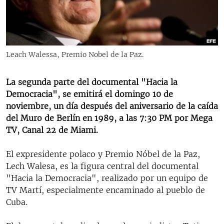
RADIO MARTÍ
ESPECIALES
MULTIMEDIA
ESPECIALES
Leach Walessa, Premio Nobel de la Paz.
EDITORIALES
LA REALIDAD DE LA VIVIENDA EN CUBA
SER VIEJO EN CUBA
La segunda parte del documental "Hacia la
SÍGUENOS
Democracia", se emitirá el domingo 10 de
KENTU-CUBANO
noviembre, un día después del aniversario de la caída
LOS SANTOS DE HIALEAH
del Muro de Berlín en 1989, a las 7:30 PM por Mega
TV, Canal 22 de Miami.
DESINFORMACIÓN RUSA EN AMÉRICA LATINA
LA INVASIÓN DE RUSIA A UCRANIA
El expresidente polaco y Premio Nóbel de la Paz,
Lech Walesa, es la figura central del documental
"Hacia la Democracia", realizado por un equipo de
TV Martí, especialmente encaminado al pueblo de
Cuba.