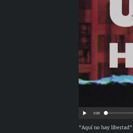
RADIO MARTÍ
ESPECIALES
MULTIMEDIA
ESPECIALES
EDITORIALES
LA REALIDAD DE LA VIVIENDA EN
CUBA
SER VIEJO EN CUBA
KENTU-CUBANO
LOS SANTOS DE HIALEAH
DESINFORMACIÓN RUSA EN
AMÉRICA LATINA
LA INVASIÓN DE RUSIA A UCRANIA
0:00
“Aquí no hay libertad" 