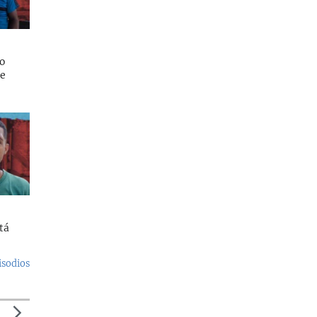
o
se
tá
isodios