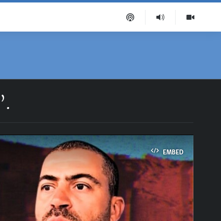
”.
EMBED