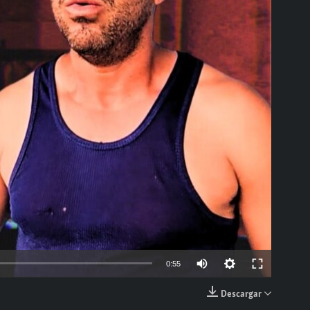
able
Auto
0:55
144p
Descargar
EMBED