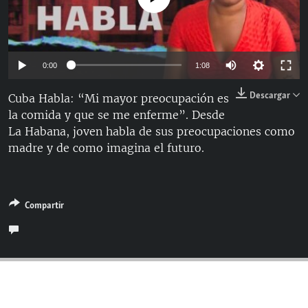
RADIO MARTÍ
ESPECIALES
MULTIMEDIA
ESPECIALES
Auto
0:00
1:08
EDITORIALES
LA REALIDAD DE LA VIVIENDA EN CUBA
144p
Descargar
Cuba Habla: “Mi mayor preocupación es
SER VIEJO EN CUBA
la comida y que se me enferme”. Desde
240p
SÍGUENOS
La Habana, joven habla de sus preocupaciones como
KENTU-CUBANO
360p
Auto
144p
240p
360p
madre y de como imagina el futuro.
LOS SANTOS DE HIALEAH
480p
480p
720p
1080p
DESINFORMACIÓN RUSA EN AMÉRICA LATINA
720p
Compartir
LA INVASIÓN DE RUSIA A UCRANIA
1080p