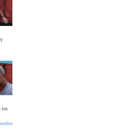
ay
 los
isodios