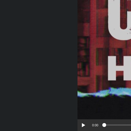
RADIO MARTÍ
ESPECIALES
MULTIMEDIA
ESPECIALES
EDITORIALES
LA REALIDAD DE LA VIVIENDA EN
CUBA
SER VIEJO EN CUBA
KENTU-CUBANO
LOS SANTOS DE HIALEAH
DESINFORMACIÓN RUSA EN
AMÉRICA LATINA
LA INVASIÓN DE RUSIA A UCRANIA
0:00