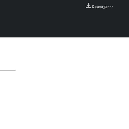
144p
Descargar
EMBED
240p
360p
480p
720p
1080p
360p
1080p