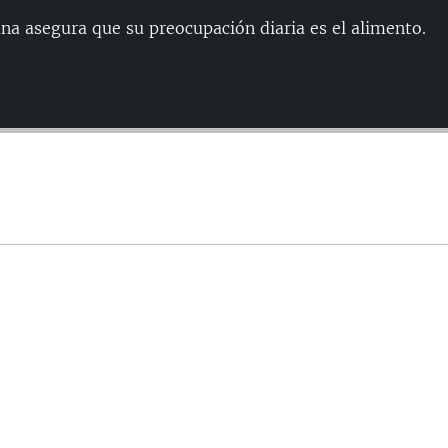
a asegura que su preocupación diaria es el alimento.
Auto
144p
240p
480p
720p