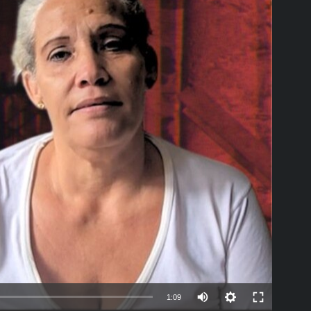
able
Auto
1:09