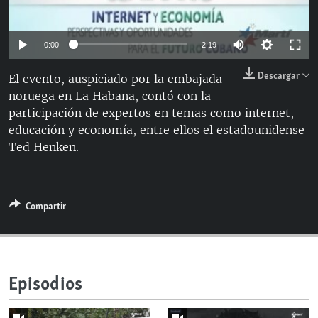
RADIO MARTÍ
ESPECIALES
0:00
2:19
MULTIMEDIA
ESPECIALES
Descargar
El evento, auspiciado por la embajada
EDITORIALES
LA REALIDAD DE LA VIVIENDA EN CUBA
noruega en La Habana, contó con la
participación de expertos en temas como internet,
SER VIEJO EN CUBA
SÍGUENOS
educación y economía, entre ellos el estadounidense
KENTU-CUBANO
Ted Henken.
LOS SANTOS DE HIALEAH
DESINFORMACIÓN RUSA EN AMÉRICA LATINA
Compartir
LA INVASIÓN DE RUSIA A UCRANIA
Episodios