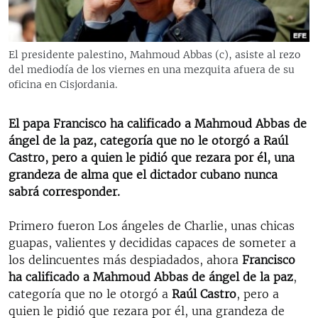
RADIO MARTÍ
ESPECIALES
El presidente palestino, Mahmoud Abbas (c), asiste al rezo
MULTIMEDIA
ESPECIALES
del mediodía de los viernes en una mezquita afuera de su
oficina en Cisjordania.
EDITORIALES
LA REALIDAD DE LA VIVIENDA EN CUBA
SER VIEJO EN CUBA
El papa Francisco ha calificado a Mahmoud Abbas de
SÍGUENOS
ángel de la paz, categoría que no le otorgó a Raúl
KENTU-CUBANO
Castro, pero a quien le pidió que rezara por él, una
LOS SANTOS DE HIALEAH
grandeza de alma que el dictador cubano nunca
sabrá corresponder.
DESINFORMACIÓN RUSA EN AMÉRICA LATINA
LA INVASIÓN DE RUSIA A UCRANIA
Primero fueron Los ángeles de Charlie, unas chicas
guapas, valientes y decididas capaces de someter a
los delincuentes más despiadados, ahora
Francisco
ha calificado a Mahmoud Abbas de ángel de la paz
,
categoría que no le otorgó a
Raúl Castro
, pero a
quien le pidió que rezara por él, una grandeza de