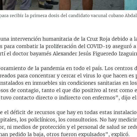
para recibir la primera dosis del candidato vacunal cubano Abd
una intervención humanitaria de la Cruz Roja debido a la
es para combatir la proliferación del COVID-19 aseguró a
rtí el doctor bayamés Alexander Jesús Figueredo Izaguirr
ramiento de la pandemia en todo el país. Los centros 
reados para concentrar y cercar el virus lo que hacen es
nstalados en inmuebles sin condiciones sanitarias en lo
sos de contagio, tanto el que dio positivo al test como e
tuvo contacto directo o indirecto con enfermos”, dijo el
 el déficit de recursos que hay en todas estas instalacio
pitales, los policlínicos, los consultorios. No hay medici
r, ni medios de protección y el personal de salud se red
an pedido la baja, otros fueron expulsados”, explicó.