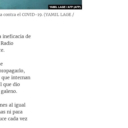
ala contra el COVID-19. (YAMIL LAGE /
 ineficacia de
 Radio
e.
de
 propagarlo,
s que internan
l que dio
 galeno.
nes al igual
nas ni para
uce cada vez