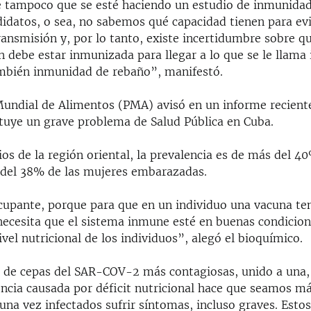
 tampoco que se esté haciendo un estudio de inmunidad 
didatos, o sea, no sabemos qué capacidad tienen para evi
ransmisión y, por lo tanto, existe incertidumbre sobre q
n debe estar inmunizada para llegar a lo que se le llam
ambién inmunidad de rebaño”, manifestó.
undial de Alimentos (PMA) avisó en un informe reciente
tuye un grave problema de Salud Pública en Cuba.
os de la región oriental, la prevalencia es de más del 
a del 38% de las mujeres embarazadas.
upante, porque para que en un individuo una vacuna te
necesita que el sistema inmune esté en buenas condicion
vel nutricional de los individuos”, alegó el bioquímico.
a de cepas del SAR-COV-2 más contagiosas, unido a una
ncia causada por déficit nutricional hace que seamos má
una vez infectados sufrir síntomas, incluso graves. Esto