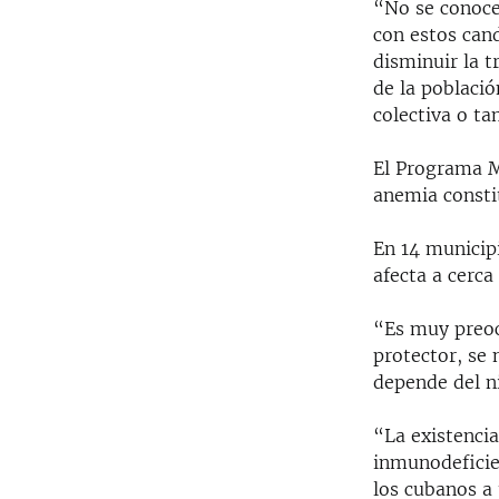
“No se conoce
con estos can
disminuir la t
de la població
colectiva o t
El Programa M
anemia consti
En 14 municipi
afecta a cerc
“Es muy preoc
protector, se 
depende del ni
“La existenci
inmunodeficie
los cubanos a 