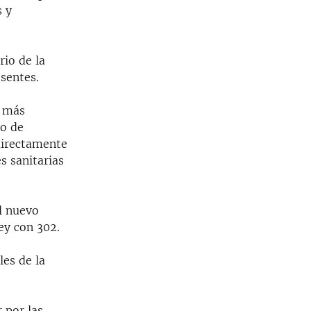
s y
rio de la
esentes.
o más
ro de
ndirectamente
s sanitarias
el nuevo
ey con 302.
les de la
 por las