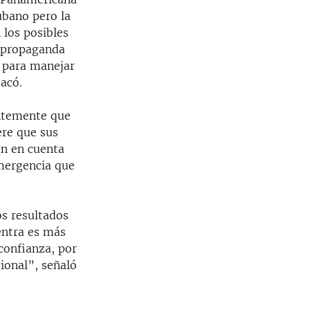
ubano pero la
 los posibles
u propaganda
s para manejar
tacó.
entemente que
ere que sus
an en cuenta
emergencia que
os resultados
entra es más
confianza, por
ional”, señaló