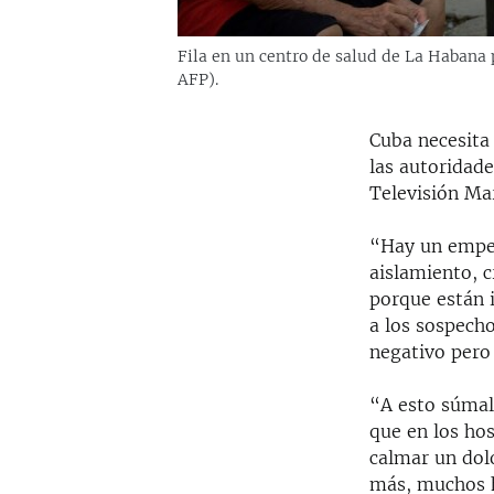
Fila en un centro de salud de La Habana 
AFP).
Cuba necesita 
las autoridad
Televisión Ma
“Hay un empeo
aislamiento, c
porque están i
a los sospecho
negativo pero 
“A esto súmale
que en los hos
calmar un dolo
más, muchos h