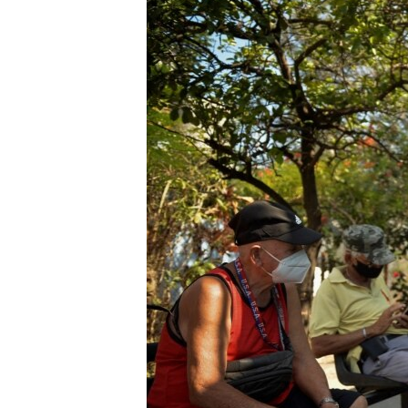
RADIO MARTÍ
ESPECIALES
MULTIMEDIA
ESPECIALES
EDITORIALES
LA REALIDAD DE LA VIVIENDA EN
CUBA
SER VIEJO EN CUBA
KENTU-CUBANO
LOS SANTOS DE HIALEAH
DESINFORMACIÓN RUSA EN
AMÉRICA LATINA
LA INVASIÓN DE RUSIA A UCRANIA