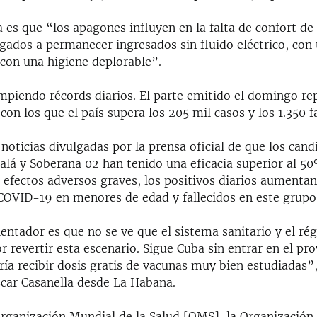
es que “los apagones influyen en la falta de confort de 
igados a permanecer ingresados sin fluido eléctrico, con
 con una higiene deplorable”.
mpiendo récords diarios. El parte emitido el domingo re
con los que el país supera los 205 mil casos y los 1.350 fa
 noticias divulgadas por la prensa oficial de que los cand
alá y Soberana 02 han tenido una eficacia superior al 5
 efectos adversos graves, los positivos diarios aumentan
 COVID-19 en menores de edad y fallecidos en este grupo 
entador es que no se ve que el sistema sanitario y el r
 revertir esta escenario. Sigue Cuba sin entrar en el pr
ría recibir dosis gratis de vacunas muy bien estudiadas”
car Casanella desde La Habana.
rganización Mundial de la Salud [OMS], la Organizació