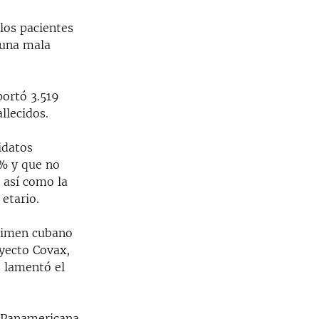
los pacientes
 una mala
portó 3.519
llecidos.
idatos
0% y que no
 así como la
etario.
égimen cubano
oyecto Covax,
, lamentó el
n Panamericana