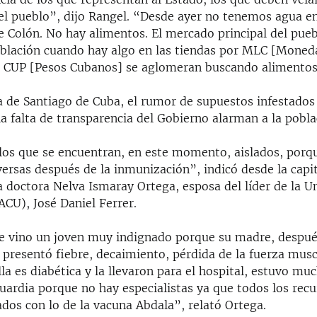
el pueblo”, dijo Rangel. “Desde ayer no tenemos agua en
 Colón. No hay alimentos. El mercado principal del pueb
oblación cuando hay algo en las tiendas por MLC [Mone
o CUP [Pesos Cubanos] se aglomeran buscando alimentos
a de Santiago de Cuba, el rumor de supuestos infestados 
la falta de transparencia del Gobierno alarman a la pobla
os que se encuentran, en este momento, aislados, porq
ersas después de la inmunización”, indicó desde la capi
a doctora Nelva Ismaray Ortega, esposa del líder de la U
CU), José Daniel Ferrer.
de vino un joven muy indignado porque su madre, despué
 presentó fiebre, decaimiento, pérdida de la fuerza musc
lla es diabética y la llevaron para el hospital, estuvo m
guardia porque no hay especialistas ya que todos los re
dos con lo de la vacuna Abdala”, relató Ortega.