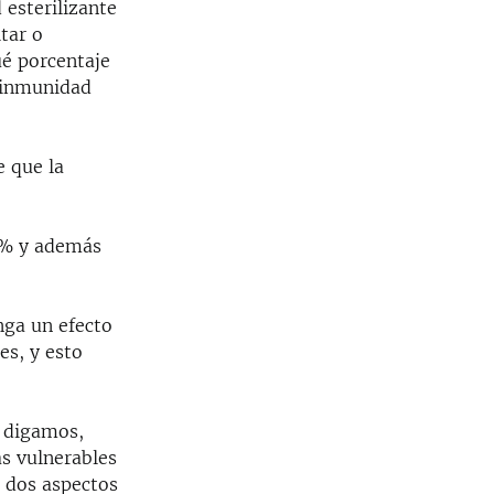
esterilizante
tar o
ué porcentaje
a inmunidad
 que la
40% y además
nga un efecto
es, y esto
, digamos,
s vulnerables
s dos aspectos