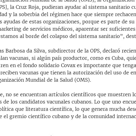
PS], la Cruz Roja, pudieran ayudar al sistema sanitario c
dad y la soberbia del régimen hace que siempre rechacen
as ayudas de estas organizaciones, porque es parte de s
marketing de servicios médicos, aparentar ser suficiente
 estamos al borde del colapso del sistema sanitario”, des
as Barbosa da Silva, subdirector de la OPS, declaró reci
lan vacunas, si algún país productor, como es Cuba, qui
tren en el fondo solidario Covax es importante que teng
 reciben vacunas que tienen la autorización del uso de 
ganización Mundial de la Salud (OMS).
e, no se encuentran artículos científicos que muestren l
os de los candidatos vacunales cubanos. Lo que uno encu
ítica que literatura científica, lo que genera mucha des
e el gremio científico cubano y de la comunidad internac