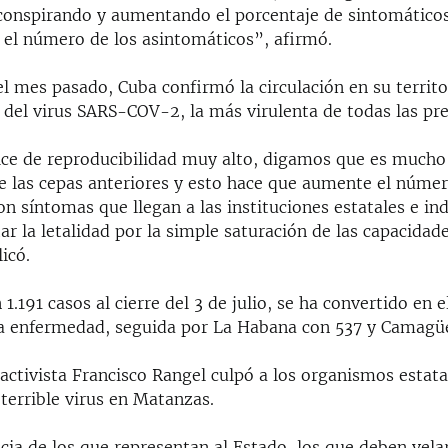
conspirando y aumentando el porcentaje de sintomático
el número de los asintomáticos”, afirmó.
 mes pasado, Cuba confirmó la circulación en su territo
 del virus SARS-COV-2, la más virulenta de todas las pr
ice de reproducibilidad muy alto, digamos que es much
e las cepas anteriores y esto hace que aumente el núme
n síntomas que llegan a las instituciones estatales e i
 la letalidad por la simple saturación de las capacidade
icó.
1.191 casos al cierre del 3 de julio, se ha convertido en 
la enfermedad, seguida por La Habana con 537 y Camagü
 activista Francisco Rangel culpó a los organismos estata
terrible virus en Matanzas.
ia de los que representan al Estado, los que deben velar