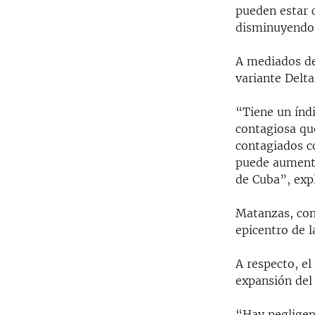
pueden estar 
disminuyendo 
A mediados del
variante Delta
“Tiene un índ
contagiosa qu
contagiados co
puede aumentar
de Cuba”, expl
Matanzas, con 
epicentro de 
A respecto, el
expansión del 
“Hay negligenc