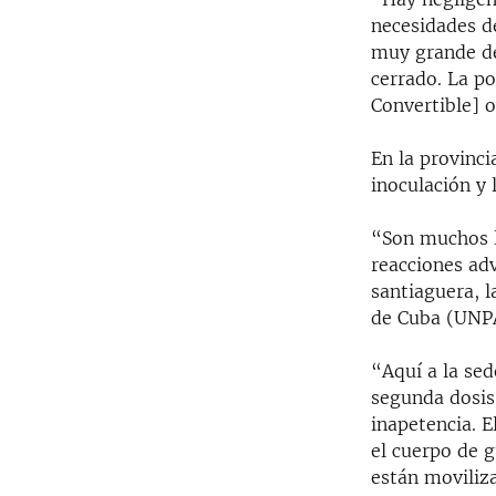
necesidades d
muy grande de
cerrado. La p
Convertible] 
En la provinci
inoculación y 
“Son muchos l
reacciones adv
santiaguera, l
de Cuba (UNPA
“Aquí a la se
segunda dosis
inapetencia. E
el cuerpo de 
están moviliza