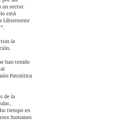
 un sector
lo está
da Libremente
”.
tras la
ción.
ue han tenido
tal
nión Patriótica
s de la
ular,
ucho tiempo en
cursos humanos