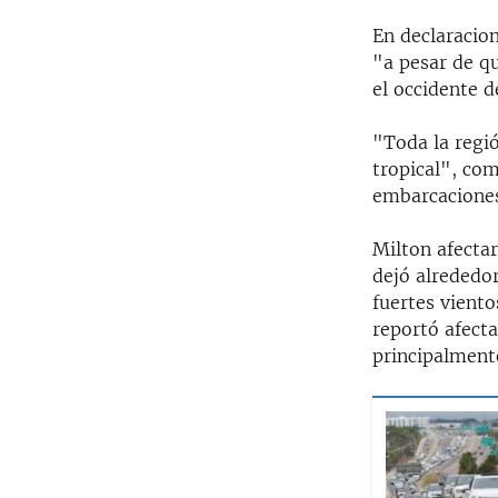
En declaracio
"a pesar de qu
el occidente d
"Toda la regió
tropical", co
embarcaciones 
Milton afectar
dejó alrededor
fuertes viento
reportó afecta
principalmente