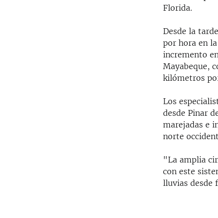
Florida.
Desde la tarde
por hora en la
incremento en 
Mayabeque, co
kilómetros por
Los especiali
desde Pinar de
marejadas e i
norte occiden
"La amplia ci
con este sist
lluvias desde 