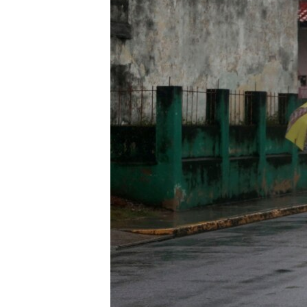
RADIO MARTÍ
ESPECIALES
MULTIMEDIA
ESPECIALES
EDITORIALES
LA REALIDAD DE LA VIVIENDA EN
CUBA
SER VIEJO EN CUBA
KENTU-CUBANO
LOS SANTOS DE HIALEAH
DESINFORMACIÓN RUSA EN
AMÉRICA LATINA
LA INVASIÓN DE RUSIA A UCRANIA