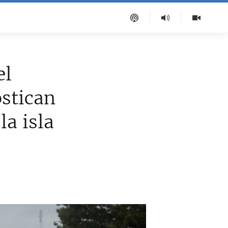
el
stican
la isla