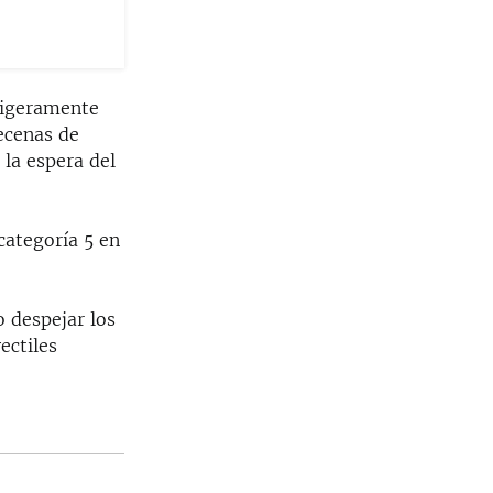
ligeramente
Decenas de
la espera del
categoría 5 en
o despejar los
ectiles