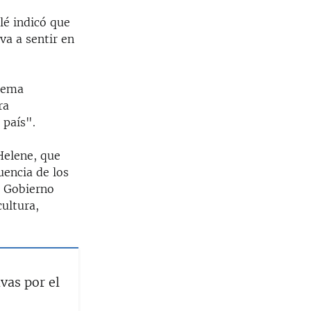
lé indicó que
va a sentir en
stema
ra
 país".
 Helene, que
uencia de los
l Gobierno
cultura,
vas por el