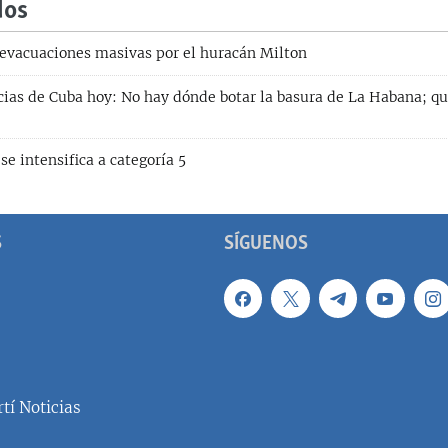
dos
 evacuaciones masivas por el huracán Milton
icias de Cuba hoy: No hay dónde botar la basura de La Habana; q
e intensifica a categoría 5
S
SÍGUENOS
tí Noticias