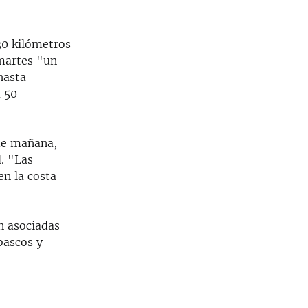
30 kilómetros
 martes "un
hasta
a 50
 de mañana,
d. "Las
en la costa
n asociadas
bascos y