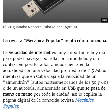
RADIO MARTÍ
ESPECIALES
MULTIMEDIA
ESPECIALES
El Ariguanabo Reporta Cuba Misael Aguilar
EDITORIALES
LA REALIDAD DE LA VIVIENDA EN CUBA
SER VIEJO EN CUBA
La revista "Mecánica Popular" relata cómo funciona.
SÍGUENOS
KENTU-CUBANO
La
velocidad de internet
es muy importante hoy día
LOS SANTOS DE HIALEAH
para poder navegar por ella con comodidad y sin
contratiempos. Estados Unidos cuenta en la
DESINFORMACIÓN RUSA EN AMÉRICA LATINA
actualidad con una velocidad promedio de 11.5 Mbps
LA INVASIÓN DE RUSIA A UCRANIA
mientras que en Cuba viaja a la velocidad de un
"almendrón" (autos norteamericanos de los 50 y 60)
o de un autobús, almacenada en
USB que se pasa de
mano en mano
por toda la ciudad, así lo explica la
página digital de la conocida revista
Mecánica
Popular
.