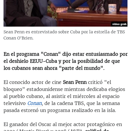
RADIO MARTÍ
ESPECIALES
MULTIMEDIA
ESPECIALES
Sean Penn es entrevistado sobre Cuba por la estrella de TBS
EDITORIALES
LA REALIDAD DE LA VIVIENDA EN CUBA
Conan O'Brien.
SER VIEJO EN CUBA
SÍGUENOS
En el programa "Conan" dijo estar entusiasmado por
KENTU-CUBANO
el deshielo EEUU-Cuba y por la posibilidad de que
los cubanos sean ahora "parte del mundo".
LOS SANTOS DE HIALEAH
DESINFORMACIÓN RUSA EN AMÉRICA LATINA
El conocido actor de cine
Sean Penn
criticó "el
bloqueo" estadounidense mientras dedicaba elogios
LA INVASIÓN DE RUSIA A UCRANIA
al pueblo cubano, al asistir el miércoles al espacio
televisivo
Conan
, de la cadena TBS, que la semana
pasada estrenó un programa realizado en la isla.
El ganador del Oscar al mejor actor protagónico en