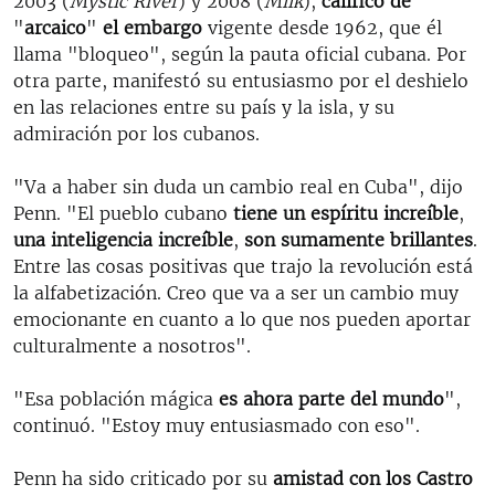
2003 (
Mystic River
) y 2008 (
Milk
),
calificó de
"
arcaico
"
el embargo
vigente desde 1962, que él
llama "bloqueo", según la pauta oficial cubana. Por
otra parte, manifestó su entusiasmo por el deshielo
en las relaciones entre su país y la isla, y su
admiración por los cubanos.
"Va a haber sin duda un cambio real en Cuba", dijo
Penn. "El pueblo cubano
tiene un espíritu increíble
,
una inteligencia increíble
,
son sumamente brillantes
.
Entre las cosas positivas que trajo la revolución está
la alfabetización. Creo que va a ser un cambio muy
emocionante en cuanto a lo que nos pueden aportar
culturalmente a nosotros".
"Esa población mágica
es ahora parte del mundo
",
continuó. "Estoy muy entusiasmado con eso".
Penn ha sido criticado por su
amistad con los Castro