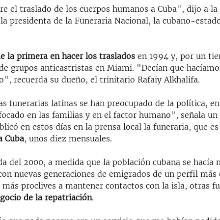
re el traslado de los cuerpos humanos a Cuba", dijo a la
 la presidenta de la Funeraria Nacional, la cubano-esta
e la primera en hacer los traslados
en 1994 y, por un ti
s de grupos anticastristas en Miami. "Decían que hacíam
", recuerda su dueño, el trinitario Rafaiy Alkhalifa.
s funerarias latinas se han preocupado de la política, en
ocado en las familias y en el factor humano", señala un
licó en estos días en la prensa local la funeraria, que e
a Cuba
, unos diez mensuales.
da del 2000, a medida que la población cubana se hacía
con nuevas generaciones de emigrados de un perfil más
y más proclives a mantener contactos con la isla, otras f
gocio de la repatriación
.