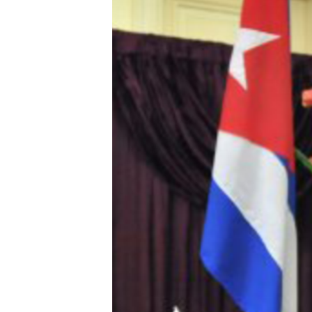
RADIO MARTÍ
ESPECIALES
MULTIMEDIA
ESPECIALES
EDITORIALES
LA REALIDAD DE LA VIVIENDA EN
CUBA
SER VIEJO EN CUBA
KENTU-CUBANO
LOS SANTOS DE HIALEAH
DESINFORMACIÓN RUSA EN
AMÉRICA LATINA
LA INVASIÓN DE RUSIA A UCRANIA