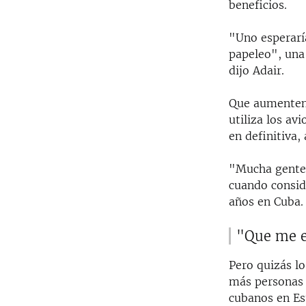
beneficios.
"Uno esperarí
papeleo", una 
dijo Adair.
Que aumenten 
utiliza los av
en definitiva,
"Mucha gente 
cuando conside
años en Cuba.
"Que me e
Pero quizás lo
más personas 
cubanos en Est