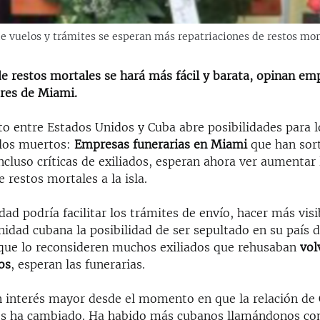
e vuelos y trámites se esperan más repatriaciones de restos mor
e restos mortales se hará más fácil y barata, opinan em
res de Miami.
o entre Estados Unidos y Cuba abre posibilidades para l
los muertos:
Empresas funerarias en Miami
que han sor
ncluso críticas de exiliados, esperan ahora ver aumentar 
e restos mortales a la isla.
dad podría facilitar los trámites de envío, hacer más visi
dad cubana la posibilidad de ser sepultado en su país d
 que lo reconsideren muchos exiliados que rehusaban
vol
os
, esperan las funerarias.
 interés mayor desde el momento en que la relación de
os ha cambiado. Ha habido más cubanos llamándonos co