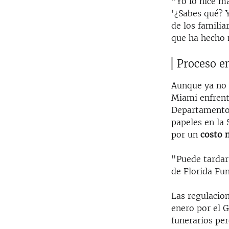
"Yo lo hice má
'¿Sabes qué? 
de los famili
que ha hecho 
Proceso e
Aunque ya no r
Miami enfrent
Departamento 
papeles en la 
por un
costo 
"Puede tardar
de Florida Fu
Las regulacion
enero por el 
funerarios per