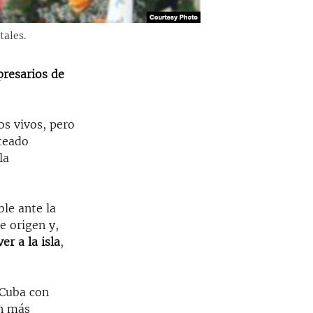
tales.
presarios de
os vivos, pero
teado
la
ble ante la
e origen y,
ver a la isla
,
 Cuba con
n más