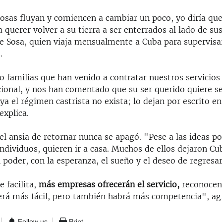
cosas fluyan y comiencen a cambiar un poco, yo diría qu
 querer volver a su tierra a ser enterrados al lado de su
ce Sosa, quien viaja mensualmente a Cuba para supervisa
.
 familias que han venido a contratar nuestros servicios
cional, y nos han comentado que su ser querido quiere se
 ya el régimen castrista no exista; lo dejan por escrito en
explica.
l ansia de retornar nunca se apagó. "Pese a las ideas po
ndividuos, quieren ir a casa. Muchos de ellos dejaron C
l poder, con la esperanza, el sueño y el deseo de regresar
e facilita,
más empresas ofrecerán el servicio,
reconocen
Será más fácil, pero también habrá más competencia", ag
Follow us
Print