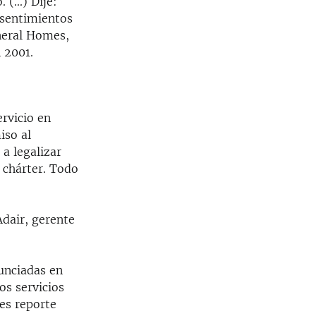
(...) Dije:
 sentimientos
neral Homes,
 2001.
rvicio en
iso al
a legalizar
s chárter. Todo
dair, gerente
nunciadas en
s servicios
es reporte