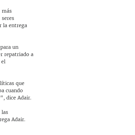
e más
s seres
r la entrega
 para un
r repatriado a
 el
líticas que
uba cuando
", dice Adair.
 las
rega Adair.