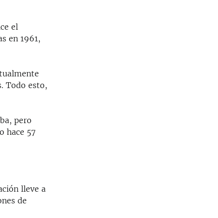
ce el
as en 1961,
ctualmente
s. Todo esto,
uba, pero
do hace 57
ción lleve a
ones de