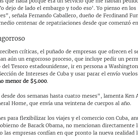
s que nada porque era un servicio que me habían pedido. 
Yo dejo de lado el embargo y todo eso'. Yo pienso en los
ares", señala Fernando Caballero, dueño de Ferdinand Fu
medio centenar de repatriaciones desde que comenzó en
ngorroso
eciben críticas, el puñado de empresas que ofrecen el se
an aún un engorroso proceso, que incluye pedir un perm
del Tesoro estadounidense, ir en persona a Washington 
Sección de Intereses de Cuba y usar parar el envío vuelo
no menor de $5.000
.
 desde dos semanas hasta cuatro meses", lamenta Ken A
neral Home, que envía una veintena de cuerpos al año.
es para flexibilizar los viajes y el comercio con Cuba, a
Gobierno de Barack Obama, no mencionan directamente lo
o las empresas confían en que pronto la nueva realidad l