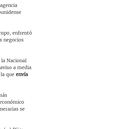
 agencia
dounidense
empo, enfrentó
os negocios
 la Nacional
 aviso a media
s la que
envía
 más
 económico
unerarias se