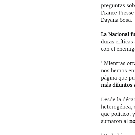
preguntas sob
France Presse
Dayana Sosa.
La Nacional fu
duras crítica
con el enemigo
"Mientras otra
nos hemos enf
página que pub
más difuntos 
Desde la déca
heterogénea, 
que político, 
sumaron al
ne