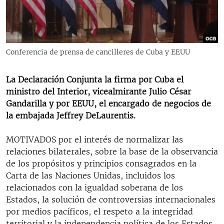
RADIO MARTÍ
ESPECIALES
MULTIMEDIA
ESPECIALES
Conferencia de prensa de cancilleres de Cuba y EEUU
EDITORIALES
LA REALIDAD DE LA VIVIENDA EN CUBA
La Declaración Conjunta la firma por Cuba el
SER VIEJO EN CUBA
SÍGUENOS
ministro del Interior, vicealmirante Julio César
KENTU-CUBANO
Gandarilla y por EEUU, el encargado de negocios de
la embajada Jeffrey DeLaurentis.
LOS SANTOS DE HIALEAH
DESINFORMACIÓN RUSA EN AMÉRICA LATINA
MOTIVADOS por el interés de normalizar las
relaciones bilaterales, sobre la base de la observancia
LA INVASIÓN DE RUSIA A UCRANIA
de los propósitos y principios consagrados en la
Carta de las Naciones Unidas, incluidos los
relacionados con la igualdad soberana de los
Estados, la solución de controversias internacionales
por medios pacíficos, el respeto a la integridad
territorial y la independencia política de los Estados,