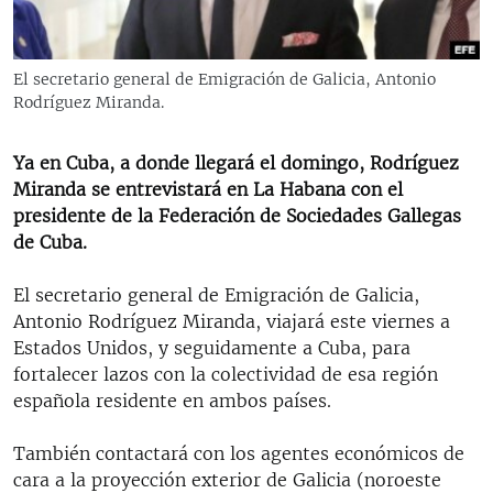
RADIO MARTÍ
ESPECIALES
El secretario general de Emigración de Galicia, Antonio
MULTIMEDIA
ESPECIALES
Rodríguez Miranda.
EDITORIALES
LA REALIDAD DE LA VIVIENDA EN CUBA
Ya en Cuba, a donde llegará el domingo, Rodríguez
SER VIEJO EN CUBA
Miranda se entrevistará en La Habana con el
SÍGUENOS
presidente de la Federación de Sociedades Gallegas
KENTU-CUBANO
de Cuba.
LOS SANTOS DE HIALEAH
El secretario general de Emigración de Galicia,
DESINFORMACIÓN RUSA EN AMÉRICA LATINA
Antonio Rodríguez Miranda, viajará este viernes a
LA INVASIÓN DE RUSIA A UCRANIA
Estados Unidos, y seguidamente a Cuba, para
fortalecer lazos con la colectividad de esa región
española residente en ambos países.
También contactará con los agentes económicos de
cara a la proyección exterior de Galicia (noroeste