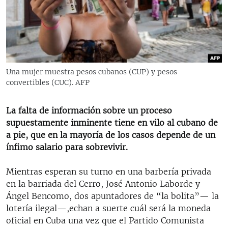
RADIO MARTÍ
ESPECIALES
MULTIMEDIA
ESPECIALES
EDITORIALES
LA REALIDAD DE LA VIVIENDA EN CUBA
Una mujer muestra pesos cubanos (CUP) y pesos
convertibles (CUC). AFP
SER VIEJO EN CUBA
SÍGUENOS
KENTU-CUBANO
La falta de información sobre un proceso
LOS SANTOS DE HIALEAH
supuestamente inminente tiene en vilo al cubano de
a pie, que en la mayoría de los casos depende de un
DESINFORMACIÓN RUSA EN AMÉRICA LATINA
ínfimo salario para sobrevivir.
LA INVASIÓN DE RUSIA A UCRANIA
Mientras esperan su turno en una barbería privada
en la barriada del Cerro, José Antonio Laborde y
Ángel Bencomo, dos apuntadores de “la bolita”— la
lotería ilegal—,echan a suerte cuál será la moneda
oficial en Cuba una vez que el Partido Comunista