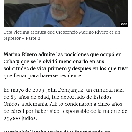
RADIO MARTÍ
ESPECIALES
MULTIMEDIA
ESPECIALES
Otra víctima asegura que Crescencio Marino Rivero es un
EDITORIALES
LA REALIDAD DE LA VIVIENDA EN CUBA
represor - Parte 2
SER VIEJO EN CUBA
SÍGUENOS
Marino Rivero admite las posiciones que ocupó en
KENTU-CUBANO
Cuba y que se le olvidó mencionarlo en sus
solicitudes de visa primero y después en los que tuvo
LOS SANTOS DE HIALEAH
que llenar para hacerse residente.
DESINFORMACIÓN RUSA EN AMÉRICA LATINA
En mayo de 2009 John Demjanjuk, un criminal nazi
LA INVASIÓN DE RUSIA A UCRANIA
de 89 años de edad, fue deportado de Estados
Unidos a Alemania. Allí lo condenaron a cinco años
de cárcel por haber sido responsable de la muerte de
29,000 judíos.