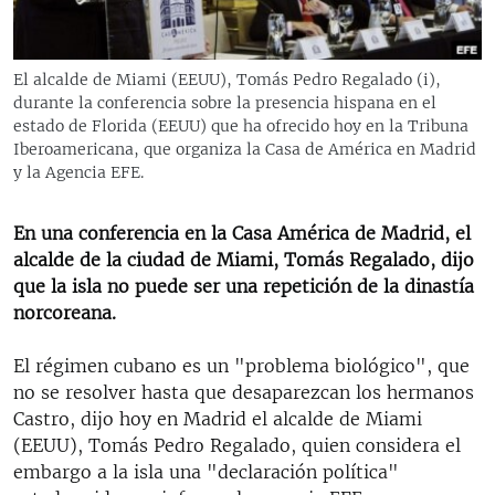
RADIO MARTÍ
ESPECIALES
El alcalde de Miami (EEUU), Tomás Pedro Regalado (i),
MULTIMEDIA
ESPECIALES
durante la conferencia sobre la presencia hispana en el
estado de Florida (EEUU) que ha ofrecido hoy en la Tribuna
EDITORIALES
LA REALIDAD DE LA VIVIENDA EN CUBA
Iberoamericana, que organiza la Casa de América en Madrid
y la Agencia EFE.
SER VIEJO EN CUBA
SÍGUENOS
KENTU-CUBANO
En una conferencia en la Casa América de Madrid, el
alcalde de la ciudad de Miami, Tomás Regalado, dijo
LOS SANTOS DE HIALEAH
que la isla no puede ser una repetición de la dinastía
DESINFORMACIÓN RUSA EN AMÉRICA LATINA
norcoreana.
LA INVASIÓN DE RUSIA A UCRANIA
El régimen cubano es un "problema biológico", que
no se resolver hasta que desaparezcan los hermanos
Castro, dijo hoy en Madrid el alcalde de Miami
(EEUU), Tomás Pedro Regalado, quien considera el
embargo a la isla una "declaración política"