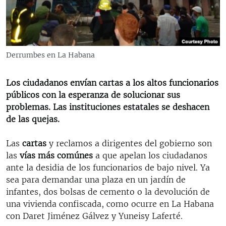
RADIO MARTÍ
ESPECIALES
MULTIMEDIA
ESPECIALES
Derrumbes en La Habana
EDITORIALES
LA REALIDAD DE LA VIVIENDA EN CUBA
SER VIEJO EN CUBA
Los ciudadanos envían cartas a los altos funcionarios
SÍGUENOS
públicos con la esperanza de solucionar sus
KENTU-CUBANO
problemas. Las instituciones estatales se deshacen
LOS SANTOS DE HIALEAH
de las quejas.
DESINFORMACIÓN RUSA EN AMÉRICA LATINA
Las
cartas
y reclamos a dirigentes del gobierno son
LA INVASIÓN DE RUSIA A UCRANIA
las
vías más comúnes
a que apelan los ciudadanos
ante la desidia de los funcionarios de bajo nivel. Ya
sea para demandar una plaza en un jardín de
infantes, dos bolsas de cemento o la devolución de
una vivienda confiscada, como ocurre en La Habana
con Daret Jiménez Gálvez y Yuneisy Laferté.