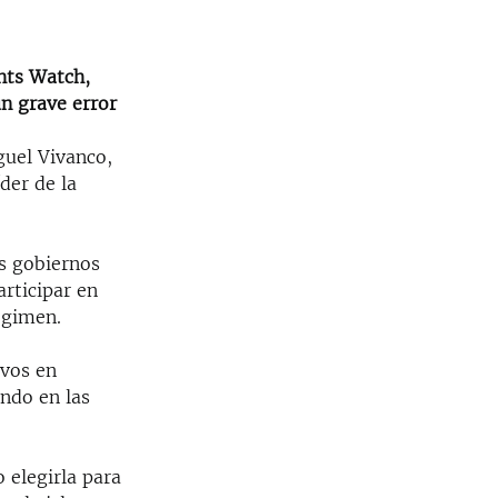
hts Watch,
un grave error
guel Vivanco,
der de la
os gobiernos
rticipar en
égimen.
ivos en
ndo en las
 elegirla para