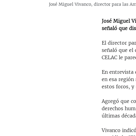
José Miguel Vivanco, director para las 
José Miguel V
señaló que dis
El director p
señaló que el 
CELAC le parec
En entrevista 
en esa región
estos foros, y
Agregó que co
derechos huma
últimas décad
Vivanco indic