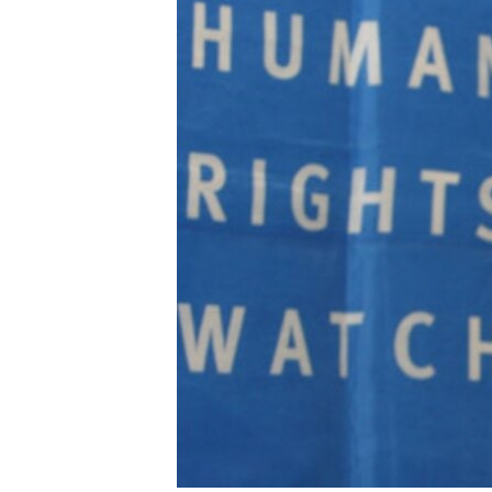
RADIO MARTÍ
ESPECIALES
MULTIMEDIA
ESPECIALES
EDITORIALES
LA REALIDAD DE LA VIVIENDA EN
CUBA
SER VIEJO EN CUBA
KENTU-CUBANO
LOS SANTOS DE HIALEAH
DESINFORMACIÓN RUSA EN
AMÉRICA LATINA
LA INVASIÓN DE RUSIA A UCRANIA