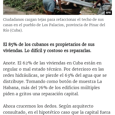
RADIO MARTÍ
ESPECIALES
Ciudadanos cargan tejas para refaccionar el techo de sus
MULTIMEDIA
ESPECIALES
casas en el pueblo de Los Palacios, provincia de Pinar del
Río (Cuba).
EDITORIALES
LA REALIDAD DE LA VIVIENDA EN CUBA
SER VIEJO EN CUBA
El 85% de los cubanos es propietarios de sus
SÍGUENOS
viviendas. Lo difícil y costoso es repararlas.
KENTU-CUBANO
LOS SANTOS DE HIALEAH
Anote. El 62% de las viviendas en Cuba están en
regular o mal estado técnico. Por deterioro en las
DESINFORMACIÓN RUSA EN AMÉRICA LATINA
redes hidráulicas, se pierde el 63% del agua que se
LA INVASIÓN DE RUSIA A UCRANIA
distribuye. Tomando como botón de muestra La
Habana, más del 76% de los edificios múltiples
piden a gritos una reparación capital.
Ahora crucemos los dedos. Según arquitecto
consultado, en el hipotético caso que la capital fuera