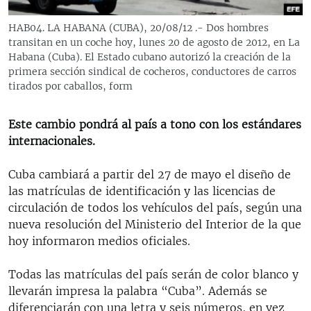
RADIO MARTÍ
HAB04. LA HABANA (CUBA), 20/08/12 .- Dos hombres
ESPECIALES
transitan en un coche hoy, lunes 20 de agosto de 2012, en La
Habana (Cuba). El Estado cubano autorizó la creación de la
MULTIMEDIA
ESPECIALES
primera sección sindical de cocheros, conductores de carros
tirados por caballos, form
EDITORIALES
LA REALIDAD DE LA VIVIENDA EN CUBA
SER VIEJO EN CUBA
Este cambio pondrá al país a tono con los estándares
SÍGUENOS
KENTU-CUBANO
internacionales.
LOS SANTOS DE HIALEAH
Cuba cambiará a partir del 27 de mayo el diseño de
DESINFORMACIÓN RUSA EN AMÉRICA LATINA
las matrículas de identificación y las licencias de
circulación de todos los vehículos del país, según una
LA INVASIÓN DE RUSIA A UCRANIA
nueva resolución del Ministerio del Interior de la que
hoy informaron medios oficiales.
Todas las matrículas del país serán de color blanco y
llevarán impresa la palabra “Cuba”. Además se
diferenciarán con una letra y seis números, en vez