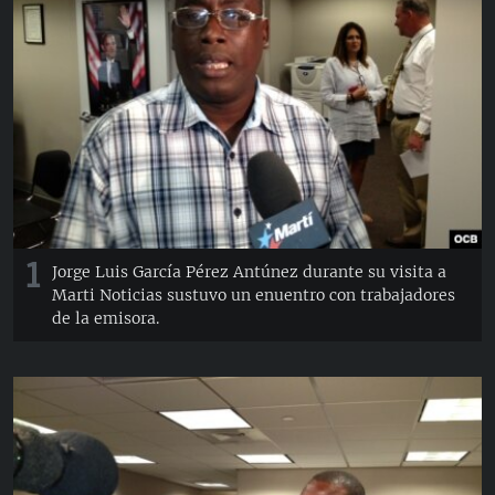
RADIO MARTÍ
ESPECIALES
MULTIMEDIA
ESPECIALES
EDITORIALES
LA REALIDAD DE LA VIVIENDA EN CUBA
SER VIEJO EN CUBA
SÍGUENOS
KENTU-CUBANO
LOS SANTOS DE HIALEAH
1
Jorge Luis García Pérez Antúnez durante su visita a
Marti Noticias sustuvo un enuentro con trabajadores
DESINFORMACIÓN RUSA EN AMÉRICA LATINA
de la emisora.
LA INVASIÓN DE RUSIA A UCRANIA