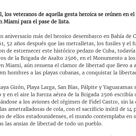
il, los veteranos de aquella gesta heroica se reúnen en 
n Miami para el pase de lista.
un aniversario más del heroico desembarco en Bahía de C
61, 52 años después que las metralletas, los fusiles y el 
on de estremecer este histórico pedazo de Cuba, todavía
os de la Brigada de Asalto 2506, en el Monumento a los
en Miami, aún resuena el clamor de libertad que llevo a 
0m hombres a las playas cubanas, a conquistar la liberta
laya Girón, Playa Larga, San Blas, Pálpite y Yaguaramas 
 y en el aire la fuerza aérea de la Brigada 2506 escribía
tándose a los aviones del régimen de Fidel Castro, sin la
las ametralladoras de cola, con el sacrificio inútil de 14 
ro de ellos estadounidenses, el mundo contemplaba en 
s las ansias de libertad de todo un pueblo.