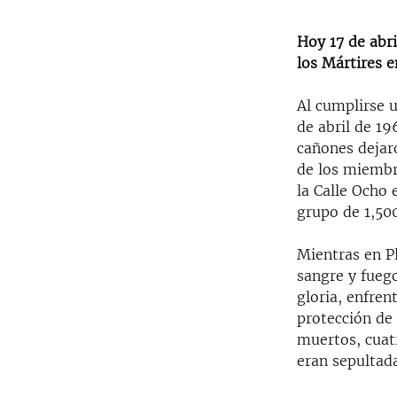
Hoy 17 de abr
los Mártires e
Al cumplirse 
de abril de 19
cañones dejar
de los miembr
la Calle Ocho 
grupo de 1,50
Mientras en P
sangre y fuego
gloria, enfren
protección de 
muertos, cuat
eran sepultada