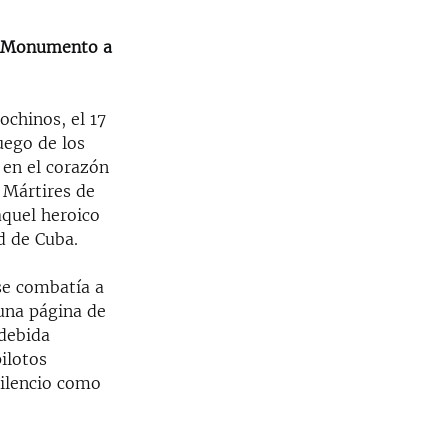
el Monumento a
ochinos, el 17
fuego de los
 en el corazón
 Mártires de
aquel heroico
d de Cuba.
se combatía a
 una página de
 debida
pilotos
silencio como