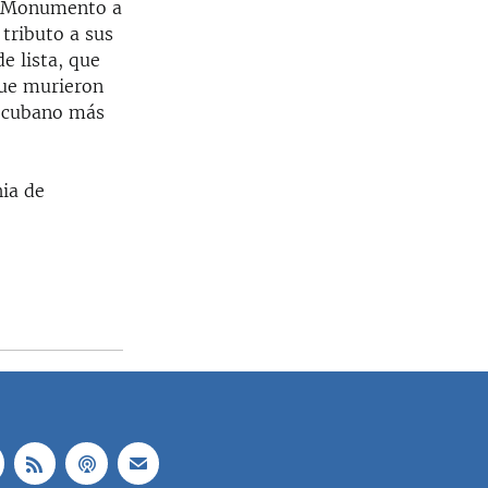
el Monumento a
 tributo a sus
e lista, que
que murieron
o cubano más
hia de