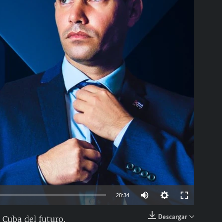
able
Auto
28:34
144p
Descargar
 Cuba del futuro.