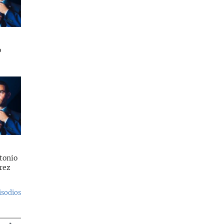
o
tonio
rez
isodios