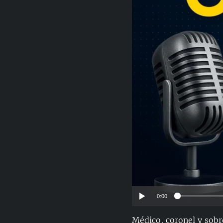
RADIO MARTÍ
ESPECIALES
MULTIMEDIA
ESPECIALES
EDITORIALES
LA REALIDAD DE LA VIVIENDA EN
CUBA
SER VIEJO EN CUBA
KENTU-CUBANO
LOS SANTOS DE HIALEAH
DESINFORMACIÓN RUSA EN
AMÉRICA LATINA
LA INVASIÓN DE RUSIA A UCRANIA
0:00
Médico, coronel y sobr