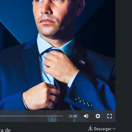
able
Auto
21:08
144p
Descargar
ta de