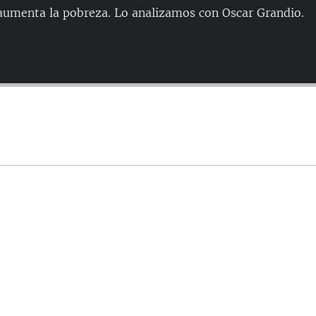
 aumenta la pobreza. Lo analizamos con Oscar Grandio.
Auto
144p
240p
480p
720p