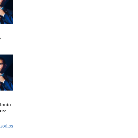
o
tonio
rez
isodios