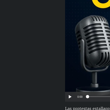
RADIO MARTÍ
ESPECIALES
MULTIMEDIA
ESPECIALES
EDITORIALES
LA REALIDAD DE LA VIVIENDA EN
CUBA
SER VIEJO EN CUBA
KENTU-CUBANO
LOS SANTOS DE HIALEAH
DESINFORMACIÓN RUSA EN
AMÉRICA LATINA
LA INVASIÓN DE RUSIA A UCRANIA
0:00
Las protestas estallaro