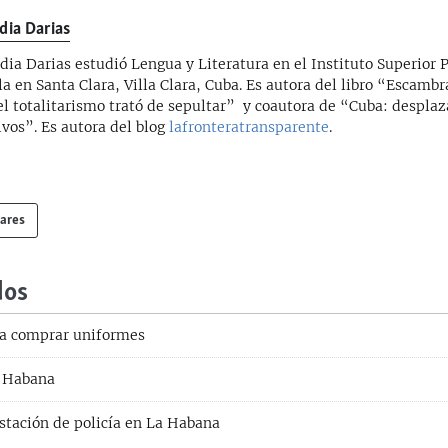
idia Darias
idia Darias estudió Lengua y Literatura en el Instituto Superior 
la en Santa Clara, Villa Clara, Cuba. Es autora del libro “Escambra
el totalitarismo trató de sepultar” y coautora de “Cuba: despla
ivos”. Es autora del blog
lafronteratransparente
.
lares
dos
ra comprar uniformes
a Habana
stación de policía en La Habana