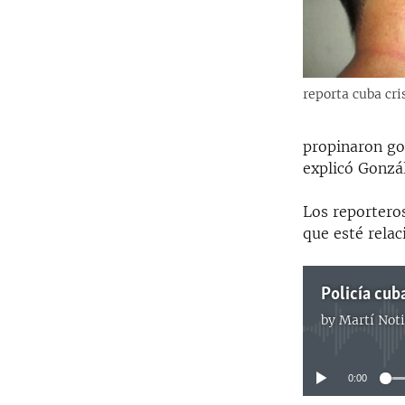
reporta cuba cr
propinaron gol
explicó Gonzá
Los reportero
que esté relac
by
Martí Noti
0:00