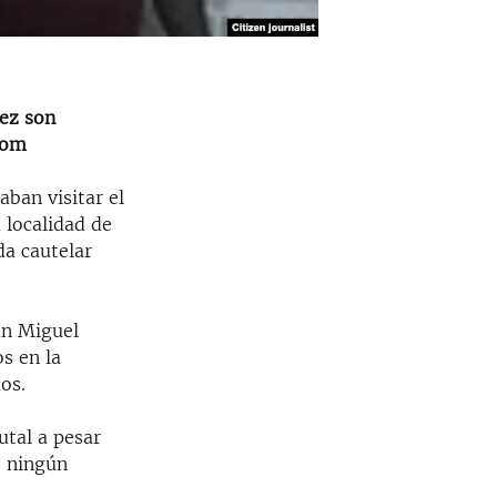
ez son
com
aban visitar el
 localidad de
da cautelar
an Miguel
s en la
os.
tal a pesar
 ningún