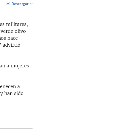
Descargar
SHARE
es militares,
 verde olivo
 nos hace
 advirtió
ean a mujeres
enecen a
y han sido