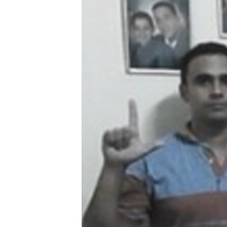
RADIO MARTÍ
ESPECIALES
MULTIMEDIA
ESPECIALES
EDITORIALES
LA REALIDAD DE LA VIVIENDA EN
CUBA
SER VIEJO EN CUBA
KENTU-CUBANO
LOS SANTOS DE HIALEAH
DESINFORMACIÓN RUSA EN
AMÉRICA LATINA
LA INVASIÓN DE RUSIA A UCRANIA