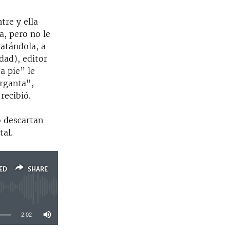
tre y ella
a, pero no le
atándola, a
dad), editor
a pie” le
arganta",
recibió.
o descartan
tal.
ED
SHARE
2:02