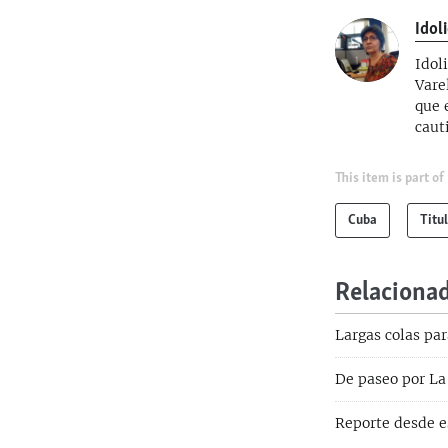
Idol
Idol
Vare
que 
caut
This item is part of
Cuba
Titu
Relaciona
Largas colas pa
De paseo por L
Reporte desde e