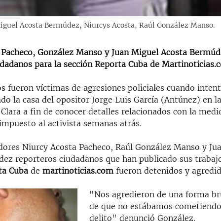
 Miguel Acosta Bermúdez, Niurcys Acosta, Raúl González Manso.
 Pacheco, González Manso y Juan Miguel Acosta Bermúd
udadanos para la sección Reporta Cuba de Martinoticias.
s fueron víctimas de agresiones policiales cuando intent
ado la casa del opositor Jorge Luis García (Antúnez) en la
a Clara a fin de conocer detalles relacionados con la medi
impuesto al activista semanas atrás.
ores Niurcy Acosta Pacheco, Raúl González Manso y Ju
ez reporteros ciudadanos que han publicado sus trabajo
ta Cuba
de
martinoticias.com
fueron detenidos y agredid
"Nos agredieron de una forma bru
de que no estábamos cometiendo
delito" denunció González.