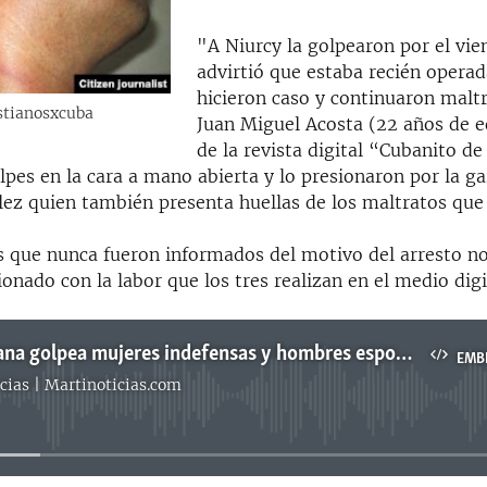
"A Niurcy la golpearon por el vien
advirtió que estaba recién operad
hicieron caso y continuaron maltr
istianosxcuba
Juan Miguel Acosta (22 años de e
de la revista digital “Cubanito de 
pes en la cara a mano abierta y lo presionaron por la g
lez quien también presenta huellas de los maltratos que 
s que nunca fueron informados del motivo del arresto n
ionado con la labor que los tres realizan en el medio digi
Policía cubana golpea mujeres indefensas y hombres esposados
EMB
cias | Martinoticias.com
No media source currently available