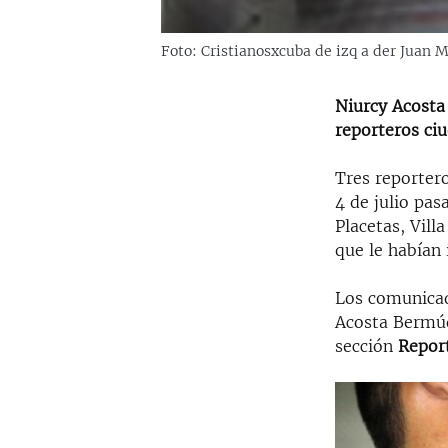
Foto: Cristianosxcuba de izq a der Juan
Niurcy Acosta
reporteros ci
Tres reportero
4 de julio pas
Placetas, Vill
que le habían 
Los comunicad
Acosta Bermúd
sección
Repor