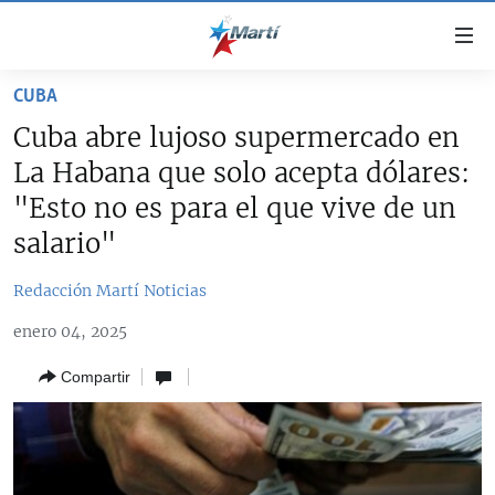
Enlaces
de
accesibilidad
CUBA
TITULARES
Ir
Cuba abre lujoso supermercado en
al
CUBA
La Habana que solo acepta dólares:
contenido
ESTADOS UNIDOS
principal
CUBA
"Esto no es para el que vive de un
Ir
AMÉRICA LATINA
salario"
DERECHOS HUMANOS
ESTADOS UNIDOS
a
INMIGRACIÓN
la
#11JCUBA, 5 AÑOS DESPUÉS
AMÉRICA 250
Redacción Martí Noticias
navegación
MUNDO
INFORME DEL DEPARTAMENTO DE ESTADO DE EEUU
principal
enero 04, 2025
SOBRE CUBA
DEPORTES
Ir
Compartir
a
ARTE Y ENTRETENIMIENTO
la
OPINIÓN GRÁFICA
búsqueda
AUDIOVISUALES MARTÍ