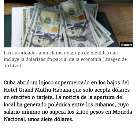
RADIO MARTÍ
ESPECIALES
MULTIMEDIA
ESPECIALES
EDITORIALES
LA REALIDAD DE LA VIVIENDA EN CUBA
SER VIEJO EN CUBA
Las autoridades anunciaron un grupo de medidas que
SÍGUENOS
incluye la dolarización parcial de la economía (Imagen de
KENTU-CUBANO
archivo)
LOS SANTOS DE HIALEAH
Cuba abrió un lujoso supermercado en los bajos del
DESINFORMACIÓN RUSA EN AMÉRICA LATINA
Hotel Grand Muthu Habana que solo acepta dólares
LA INVASIÓN DE RUSIA A UCRANIA
en efectivo o tarjeta. La noticia de la apertura del
local ha generado polémica entre los cubanos, cuyo
salario mínimo no supera los 2.100 pesos en Moneda
Nacional, unos siete dólares.