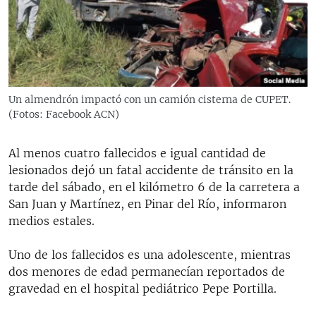
RADIO MARTÍ
ESPECIALES
MULTIMEDIA
ESPECIALES
EDITORIALES
LA REALIDAD DE LA VIVIENDA EN CUBA
Un almendrón impactó con un camión cisterna de CUPET.
(Fotos: Facebook ACN)
SER VIEJO EN CUBA
SÍGUENOS
KENTU-CUBANO
Al menos cuatro fallecidos e igual cantidad de
LOS SANTOS DE HIALEAH
lesionados dejó un fatal accidente de tránsito en la
tarde del sábado, en el kilómetro 6 de la carretera a
DESINFORMACIÓN RUSA EN AMÉRICA LATINA
San Juan y Martínez, en Pinar del Río, informaron
LA INVASIÓN DE RUSIA A UCRANIA
medios estales.
Uno de los fallecidos es una adolescente, mientras
dos menores de edad permanecían reportados de
gravedad en el hospital pediátrico Pepe Portilla.