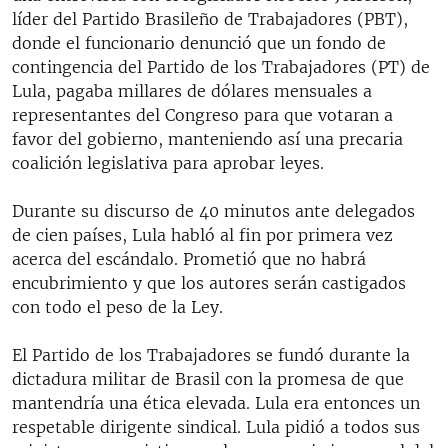
RADIO MARTÍ
líder del Partido Brasileño de Trabajadores (PBT),
donde el funcionario denunció que un fondo de
ESPECIALES
contingencia del Partido de los Trabajadores (PT) de
MULTIMEDIA
Lula, pagaba millares de dólares mensuales a
ESPECIALES
representantes del Congreso para que votaran a
EDITORIALES
LA REALIDAD DE LA VIVIENDA EN CUBA
favor del gobierno, manteniendo así una precaria
coalición legislativa para aprobar leyes.
SER VIEJO EN CUBA
SÍGUENOS
KENTU-CUBANO
Durante su discurso de 40 minutos ante delegados
de cien países, Lula habló al fin por primera vez
LOS SANTOS DE HIALEAH
acerca del escándalo. Prometió que no habrá
DESINFORMACIÓN RUSA EN AMÉRICA LATINA
encubrimiento y que los autores serán castigados
con todo el peso de la Ley.
LA INVASIÓN DE RUSIA A UCRANIA
El Partido de los Trabajadores se fundó durante la
dictadura militar de Brasil con la promesa de que
mantendría una ética elevada. Lula era entonces un
respetable dirigente sindical. Lula pidió a todos sus