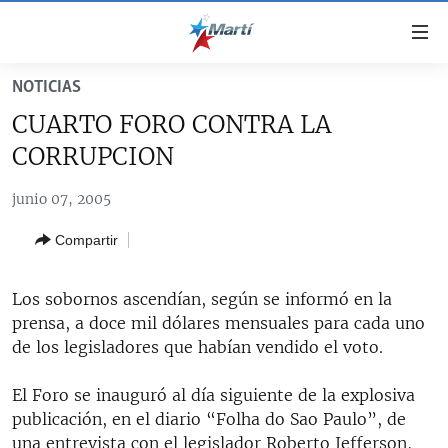
Enlaces
de
accesibilidad
NOTICIAS
TITULARES
Ir
CUARTO FORO CONTRA LA
al
CUBA
CORRUPCION
contenido
ESTADOS UNIDOS
principal
CUBA
junio 07, 2005
Ir
AMÉRICA LATINA
DERECHOS HUMANOS
ESTADOS UNIDOS
a
Compartir
INMIGRACIÓN
la
#11JCUBA, 5 AÑOS DESPUÉS
AMÉRICA 250
navegación
MUNDO
INFORME DEL DEPARTAMENTO DE ESTADO DE EEUU
principal
Los sobornos ascendían, según se informó en la
SOBRE CUBA
DEPORTES
Ir
prensa, a doce mil dólares mensuales para cada uno
a
de los legisladores que habían vendido el voto.
ARTE Y ENTRETENIMIENTO
la
OPINIÓN GRÁFICA
búsqueda
El Foro se inauguró al día siguiente de la explosiva
publicación, en el diario “Folha do Sao Paulo”, de
AUDIOVISUALES MARTÍ
una entrevista con el legislador Roberto Jefferson,