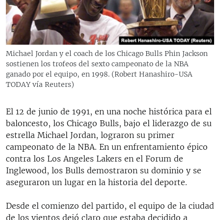
RADIO MARTÍ
ESPECIALES
MULTIMEDIA
ESPECIALES
Michael Jordan y el coach de los Chicago Bulls Phin Jackson
EDITORIALES
LA REALIDAD DE LA VIVIENDA EN CUBA
sostienen los trofeos del sexto campeonato de la NBA
ganado por el equipo, en 1998. (Robert Hanashiro-USA
SER VIEJO EN CUBA
TODAY vía Reuters)
SÍGUENOS
KENTU-CUBANO
El 12 de junio de 1991, en una noche histórica para el
LOS SANTOS DE HIALEAH
baloncesto, los Chicago Bulls, bajo el liderazgo de su
DESINFORMACIÓN RUSA EN AMÉRICA LATINA
estrella Michael Jordan, lograron su primer
campeonato de la NBA. En un enfrentamiento épico
LA INVASIÓN DE RUSIA A UCRANIA
contra los Los Angeles Lakers en el Forum de
Inglewood, los Bulls demostraron su dominio y se
aseguraron un lugar en la historia del deporte.
Desde el comienzo del partido, el equipo de la ciudad
de los vientos dejó claro que estaba decidido a