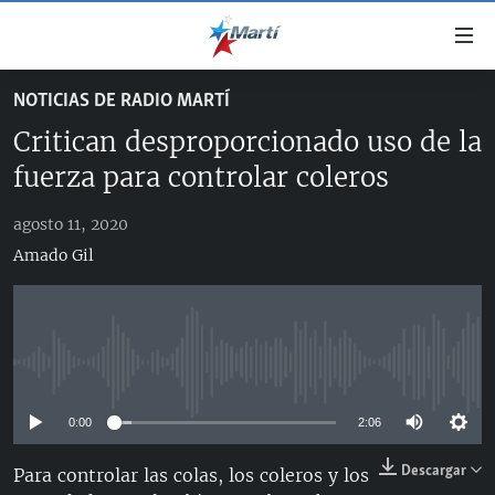
Enlaces
de
accesibilidad
NOTICIAS DE RADIO MARTÍ
TITULARES
Ir
Critican desproporcionado uso de la
al
CUBA
contenido
fuerza para controlar coleros
ESTADOS UNIDOS
principal
CUBA
Ir
agosto 11, 2020
AMÉRICA LATINA
DERECHOS HUMANOS
ESTADOS UNIDOS
a
Amado Gil
INMIGRACIÓN
la
#11JCUBA, 5 AÑOS DESPUÉS
AMÉRICA 250
navegación
MUNDO
INFORME DEL DEPARTAMENTO DE ESTADO DE EEUU
principal
SOBRE CUBA
DEPORTES
Ir
No media source currently available
a
ARTE Y ENTRETENIMIENTO
la
0:00
2:06
OPINIÓN GRÁFICA
búsqueda
Descargar
AUDIOVISUALES MARTÍ
Para controlar las colas, los coleros y los