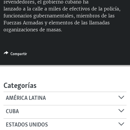
revendedores, el gobierno cubano ha
RADIO MARTÍ
lanzado a la calle a miles de efectivos de la policía,
ESPECIALES
funcionarios gubernamentales, miembros de las
Fuerzas Armadas y elementos de las llamadas
MULTIMEDIA
ESPECIALES
organizaciones de masas.
EDITORIALES
LA REALIDAD DE LA VIVIENDA EN CUBA
SER VIEJO EN CUBA
SÍGUENOS
Compartir
KENTU-CUBANO
LOS SANTOS DE HIALEAH
DESINFORMACIÓN RUSA EN AMÉRICA LATINA
Categorías
LA INVASIÓN DE RUSIA A UCRANIA
AMÉRICA LATINA
CUBA
ESTADOS UNIDOS