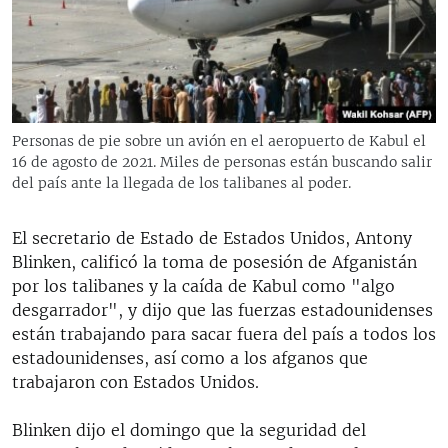
RADIO MARTÍ
ESPECIALES
MULTIMEDIA
ESPECIALES
EDITORIALES
LA REALIDAD DE LA VIVIENDA EN CUBA
Personas de pie sobre un avión en el aeropuerto de Kabul el
16 de agosto de 2021. Miles de personas están buscando salir
SER VIEJO EN CUBA
SÍGUENOS
del país ante la llegada de los talibanes al poder.
KENTU-CUBANO
LOS SANTOS DE HIALEAH
El secretario de Estado de Estados Unidos, Antony
Blinken, calificó la toma de posesión de Afganistán
DESINFORMACIÓN RUSA EN AMÉRICA LATINA
por los talibanes y la caída de Kabul como "algo
LA INVASIÓN DE RUSIA A UCRANIA
desgarrador", y dijo que las fuerzas estadounidenses
están trabajando para sacar fuera del país a todos los
estadounidenses, así como a los afganos que
trabajaron con Estados Unidos.
Blinken dijo el domingo que la seguridad del