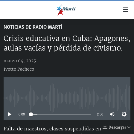
Enlaces
de
accesibilidad
NOTICIAS DE RADIO MARTÍ
TITULARES
Ir
Crisis educativa en Cuba: Apagones,
al
CUBA
contenido
aulas vacías y pérdida de civismo.
ESTADOS UNIDOS
principal
CUBA
Ir
marzo 04, 2025
AMÉRICA LATINA
DERECHOS HUMANOS
ESTADOS UNIDOS
a
Ivette Pacheco
INMIGRACIÓN
la
#11JCUBA, 5 AÑOS DESPUÉS
AMÉRICA 250
navegación
MUNDO
INFORME DEL DEPARTAMENTO DE ESTADO DE EEUU
principal
SOBRE CUBA
DEPORTES
Ir
No media source currently available
a
ARTE Y ENTRETENIMIENTO
la
0:00
2:50
OPINIÓN GRÁFICA
búsqueda
Descargar
AUDIOVISUALES MARTÍ
Falta de maestros, clases suspendidas en