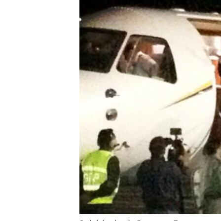
RADIO MARTÍ
ESPECIALES
MULTIMEDIA
ESPECIALES
EDITORIALES
LA REALIDAD DE LA VIVIENDA EN
CUBA
SER VIEJO EN CUBA
KENTU-CUBANO
LOS SANTOS DE HIALEAH
DESINFORMACIÓN RUSA EN
AMÉRICA LATINA
LA INVASIÓN DE RUSIA A UCRANIA