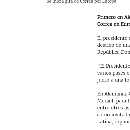
Se inicia gira de Correa por Europa
Primero en Ale
Correa en Eur
El presidente 
destino de una
República Dom
"El Presidente
varios pases e
junto a una fo
En Alemania, 
Merkel, para 
entre otros as
como invitado
Latina, organ