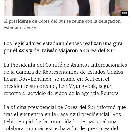
RADIO MARTÍ
ESPECIALES
El presidente de Corea del Sur se reune con la delegación
MULTIMEDIA
ESPECIALES
estadounidense
EDITORIALES
LA REALIDAD DE LA VIVIENDA EN CUBA
Los legisladores estadounidenses realizan una gira
SER VIEJO EN CUBA
por el Asis y de Taiwán viajaron a Corea del Sur.
SÍGUENOS
KENTU-CUBANO
La Presidenta del Comité de Asuntos Internacionales
LOS SANTOS DE HIALEAH
de la Cámara de Representantes de Estados Unidos,
Ileana Ros-Lehtinen, se reunió en Seúl con el
DESINFORMACIÓN RUSA EN AMÉRICA LATINA
presidente surcoreano, Lee Myung-bak, según
LA INVASIÓN DE RUSIA A UCRANIA
reporta el servicio de video de la agencia Reuters.
La oficina presidencial de Corea del Sur informó que
tras el encuentro en la Casa Azul presidencial, Ros-
Lehtinen pidió a la comunidad internacional una
colaboración más estrecha a fin de que Corea del