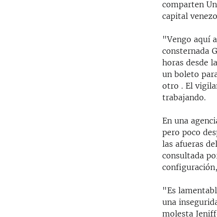
comparten Unit
capital venezo
"Vengo aquí a
consternada G
horas desde l
un boleto par
otro . El vigi
trabajando.
En una agencia
pero poco des
las afueras de
consultada por
configuración,
"Es lamentabl
una insegurida
molesta Jeniff