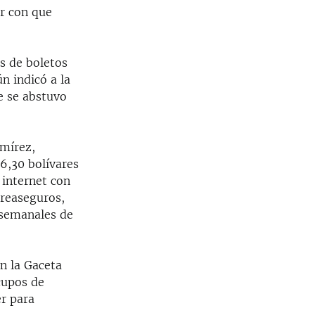
r con que
s de boletos
ún indicó a la
e se abstuvo
amírez,
6,30 bolívares
 internet con
 reaseguros,
 semanales de
n la Gaceta
cupos de
er para