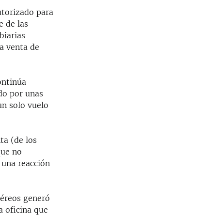
utorizado para
e de las
biarias
a venta de
ontinúa
do por unas
un solo vuelo
ta (de los
que no
 una reacción
aéreos generó
a oficina que