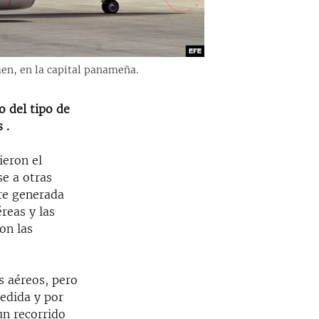
en, en la capital panameña.
o del tipo de
 .
ieron el
e a otras
re generada
reas y las
on las
s aéreos, pero
medida y por
un recorrido