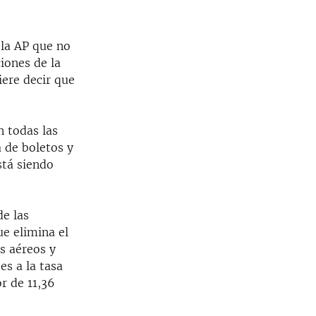
 la AP que no
iones de la
iere decir que
n todas las
a de boletos y
stá siendo
de las
ue elimina el
os aéreos y
es a la tasa
r de 11,36