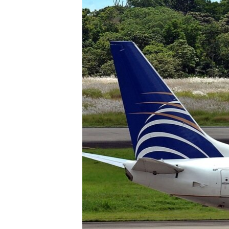
RADIO MARTÍ
ESPECIALES
MULTIMEDIA
ESPECIALES
EDITORIALES
LA REALIDAD DE LA VIVIENDA EN
CUBA
SER VIEJO EN CUBA
KENTU-CUBANO
LOS SANTOS DE HIALEAH
DESINFORMACIÓN RUSA EN
AMÉRICA LATINA
LA INVASIÓN DE RUSIA A UCRANIA