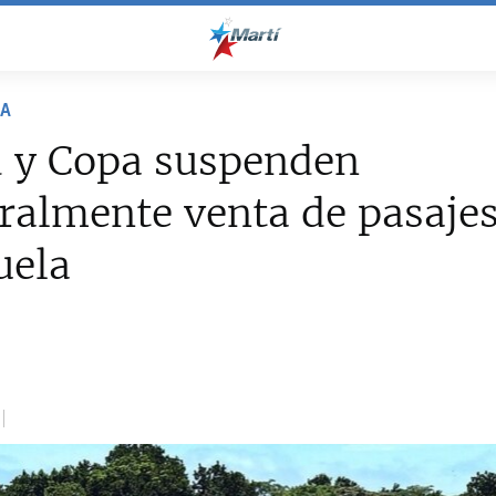
NA
d y Copa suspenden
almente venta de pasajes
uela