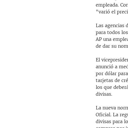
empleada. Com
"varió el prec
Las agencias 
para todos los
AP una emplea
de dar su nom
El vicepreside
anunció a med
por dólar para
tarjetas de cr
los que deberá
divisas.
La nueva norma
Oficial. La re
divisas para l