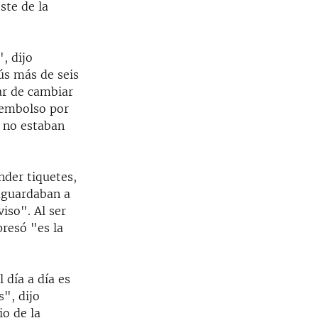
ste de la
, dijo
ús más de seis
ar de cambiar
eembolso por
o no estaban
nder tiquetes,
aguardaban a
iso". Al ser
presó "es la
 día a día es
s", dijo
io de la